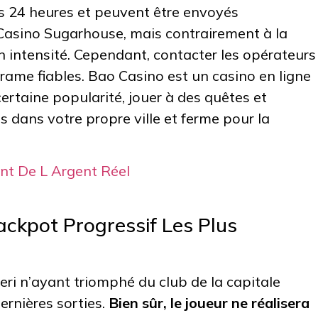
s 24 heures et peuvent être envoyés
 Casino Sugarhouse, mais contrairement à la
n intensité. Cependant, contacter les opérateurs
frame fiables. Bao Casino est un casino en ligne
certaine popularité, jouer à des quêtes et
s dans votre propre ville et ferme pour la
nt De L Argent Réel
ckpot Progressif Les Plus
ri n’ayant triomphé du club de la capitale
ernières sorties.
Bien sûr, le joueur ne réalisera