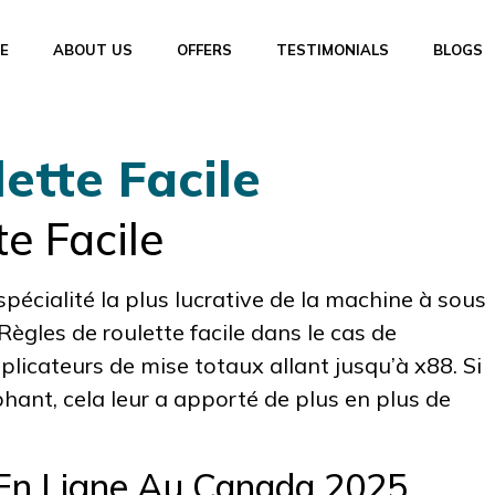
E
ABOUT US
OFFERS
TESTIMONIALS
BLOGS
ette Facile
e Facile
spécialité la plus lucrative de la machine à sous
gles de roulette facile dans le cas de
plicateurs de mise totaux allant jusqu’à x88. Si
hant, cela leur a apporté de plus en plus de
 En Ligne Au Canada 2025