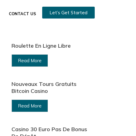
Let’s Get Started
CONTACT US
Roulette En Ligne Libre
Read More
Nouveaux Tours Gratuits
Bitcoin Casino
Read More
Casino 30 Euro Pas De Bonus