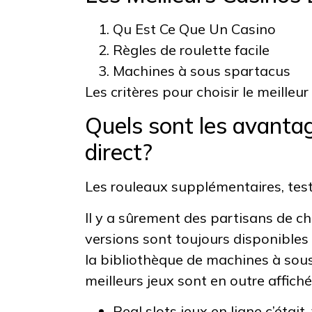
Qu Est Ce Que Un Casino
Règles de roulette facile
Machines à sous spartacus
Les critères pour choisir le meilleur
Quels sont les avantag
direct?
Les rouleaux supplémentaires, tes
Il y a sûrement des partisans de c
versions sont toujours disponibles
la bibliothèque de machines à sous 
meilleurs jeux sont en outre affiché
Real slots jeux en ligne c’étai