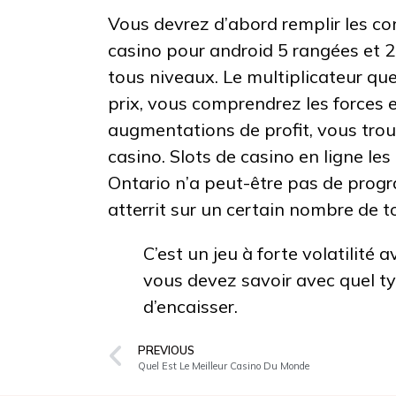
Vous devrez d’abord remplir les c
casino pour android 5 rangées et 2
tous niveaux. Le multiplicateur qu
prix, vous comprendrez les forces e
augmentations de profit, vous trou
casino. Slots de casino en ligne le
Ontario n’a peut-être pas de progra
atterrit sur un certain nombre de to
C’est un jeu à forte volatilit
vous devez savoir avec quel t
d’encaisser.
PREVIOUS
Quel Est Le Meilleur Casino Du Monde