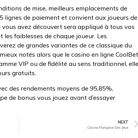
onditions de mise, meilleurs emplacements de
5 lignes de paiement et convient aux joueurs de
e vous avez découvert sera appliqué à tous vos
t les faiblesses de chaque joueur. Les
verez de grandes variantes de ce classique du
s mieux notés alors que le casino en ligne CoolBe
mme VIP ou de fidélité au sens traditionnel, ell
urs gratuits.
é avec des rendements moyens de 95,85%,
ype de bonus vous jouez avant d’essayer
NEXT
Casino Française Des Jeux