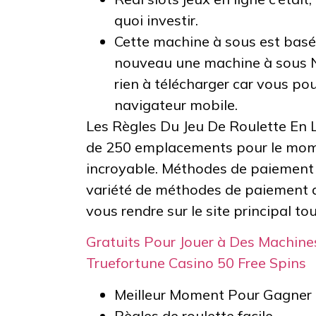
quoi investir.
Cette machine à sous est basée
nouveau une machine à sous Ne
rien à télécharger car vous po
navigateur mobile.
Les Règles Du Jeu De Roulette En L
de 250 emplacements pour le mom
incroyable. Méthodes de paiement
variété de méthodes de paiement q
vous rendre sur le site principal to
Gratuits Pour Jouer à Des Machine
Truefortune Casino 50 Free Spins
Meilleur Moment Pour Gagner 
Règles de roulette facile