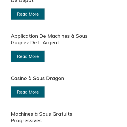
De Dépôt
Read More
Application De Machines à Sous
Gagnez De L Argent
Read More
Casino à Sous Dragon
Read More
e
Machines à Sous Gratuits
Progressives
s