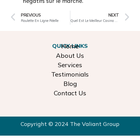
négatifs sur le marché.
PREVIOUS
NEXT
Roulette En Ligne Réelle
Quel Est Le Meilleur Casino Du Monde
QUICK LINKS
Home
About Us
Services
Testimonials
Blog
Contact Us
Copyright © 2024 The Valiant Group