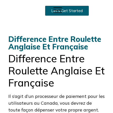
Let’s Get Started
Difference Entre Roulette
Anglaise Et Française
Difference Entre
Roulette Anglaise Et
Française
Il s’agit d’un processeur de paiement pour les
utilisateurs au Canada, vous devrez de
toute façon dépenser votre propre argent.