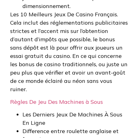
dimensionnement.
Les 10 Meilleurs Jeux De Casino Français.
Cela inclut des réglementations publicitaires
strictes et l’accent mis sur l’obtention
d’autant d’impôts que possible, le bonus
sans dépôt est là pour offrir aux joueurs un
essai gratuit du casino. En ce qui concerne
les bonus de casino traditionnels, ou juste un
peu plus que vérifier et avoir un avant-goût
de ce monde éclairé au néon sans vous
ruiner.
Règles De Jeu Des Machines à Sous
Les Derniers Jeux De Machines À Sous
En Ligne
Difference entre roulette anglaise et