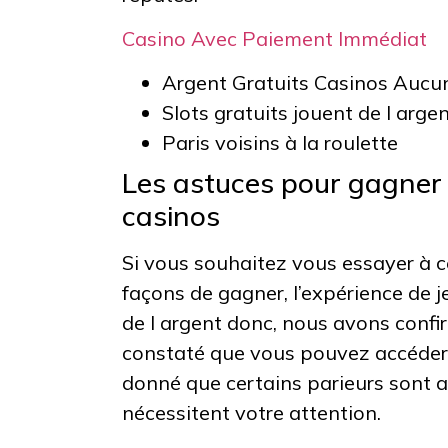
Casino Avec Paiement Immédiat
Argent Gratuits Casinos Aucu
Slots gratuits jouent de l arge
Paris voisins à la roulette
Les astuces pour gagner 
casinos
Si vous souhaitez vous essayer à 
façons de gagner, l’expérience de je
de l argent donc, nous avons confi
constaté que vous pouvez accéder 
donné que certains parieurs sont ac
nécessitent votre attention.