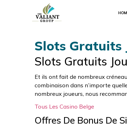
HOM
Slots Gratuits
Slots Gratuits Jo
Et ils ont fait de nombreux créneau
combinaison dans n’importe quelle 
nombreux joueurs, nous recomman
Tous Les Casino Belge
Offres De Bonus De Si