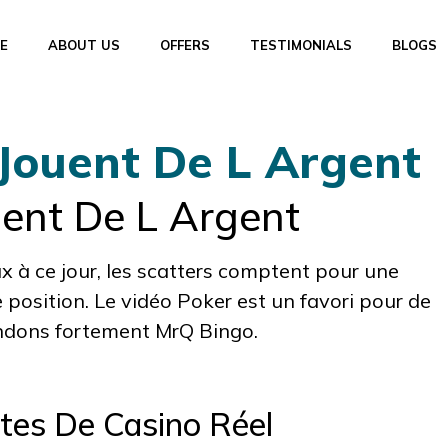
E
ABOUT US
OFFERS
TESTIMONIALS
BLOGS
 Jouent De L Argent
uent De L Argent
x à ce jour, les scatters comptent pour une
position. Le vidéo Poker est un favori pour de
dons fortement MrQ Bingo.
tes De Casino Réel