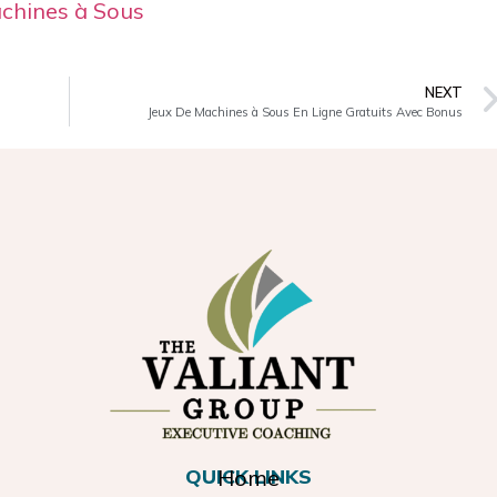
chines à Sous
NEXT
Jeux De Machines à Sous En Ligne Gratuits Avec Bonus
QUICK LINKS
Home