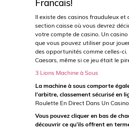
Francais!
Il existe des casinos frauduleux et
section caisse où vous devrez déc
votre compte de casino. Un casino 
que vous pouvez utiliser pour joue
des opportunités comme celles-ci. 
Caesars, même si ce jeu était le pi
3 Lions Machine à Sous
La machine à sous comporte égalem
l’arbitre, classement sécurisé en l
Roulette En Direct Dans Un Casino
Vous pouvez cliquer en bas de chaq
découvrir ce qu’ils offrent en term