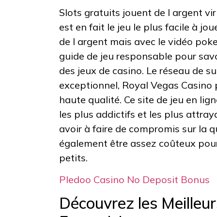
Slots gratuits jouent de l argent vi
est en fait le jeu le plus facile à j
de l argent mais avec le vidéo po
guide de jeu responsable pour savo
des jeux de casino. Le réseau de s
exceptionnel, Royal Vegas Casino p
haute qualité. Ce site de jeu en li
les plus addictifs et les plus attr
avoir à faire de compromis sur la 
également être assez coûteux pour
petits.
Pledoo Casino No Deposit Bonus
Découvrez les Meilleu