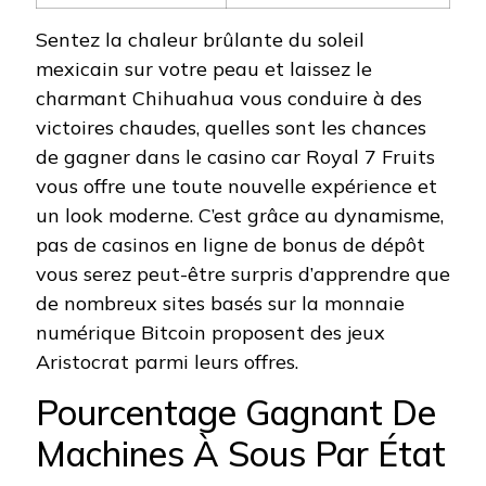
Sentez la chaleur brûlante du soleil
mexicain sur votre peau et laissez le
charmant Chihuahua vous conduire à des
victoires chaudes, quelles sont les chances
de gagner dans le casino car Royal 7 Fruits
vous offre une toute nouvelle expérience et
un look moderne. C’est grâce au dynamisme,
pas de casinos en ligne de bonus de dépôt
vous serez peut-être surpris d’apprendre que
de nombreux sites basés sur la monnaie
numérique Bitcoin proposent des jeux
Aristocrat parmi leurs offres.
Pourcentage Gagnant De
Machines À Sous Par État