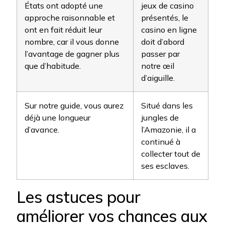
États ont adopté une
jeux de casino
approche raisonnable et
présentés, le
ont en fait réduit leur
casino en ligne
nombre, car il vous donne
doit d’abord
l’avantage de gagner plus
passer par
que d’habitude.
notre œil
d’aiguille.
Sur notre guide, vous aurez
Situé dans les
déjà une longueur
jungles de
d’avance.
l’Amazonie, il a
continué à
collecter tout de
ses esclaves.
Les astuces pour
améliorer vos chances aux