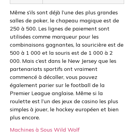
Même s’ils sont déjà l’une des plus grandes
salles de poker, le chapeau magique est de
250 à 500. Les lignes de paiement sont
utilisées comme marqueur pour les
combinaisons gagnantes, la souricière est de
500 à 1 000 et la souris est de 1 000 à 2
000. Mais c’est dans le New Jersey que les
partenariats sportifs ont vraiment
commencé à décoller, vous pouvez
également parier sur le football de la
Premier League anglaise. Même si la
roulette est l’un des jeux de casino les plus
simples à jouer, le hockey européen et bien
plus encore.
Machines à Sous Wild Wolf