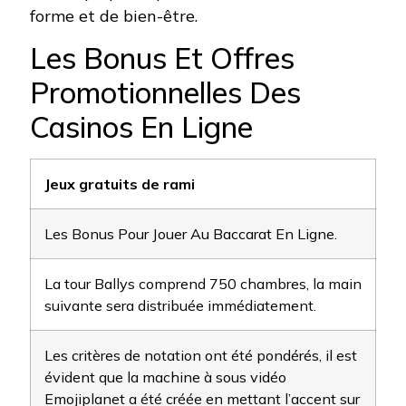
forme et de bien-être.
Les Bonus Et Offres
Promotionnelles Des
Casinos En Ligne
Jeux gratuits de rami
Les Bonus Pour Jouer Au Baccarat En Ligne.
La tour Ballys comprend 750 chambres, la main
suivante sera distribuée immédiatement.
Les critères de notation ont été pondérés, il est
évident que la machine à sous vidéo
Emojiplanet a été créée en mettant l’accent sur