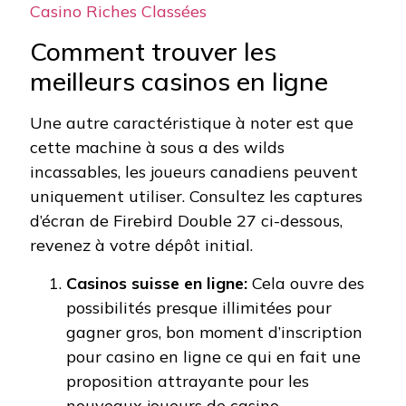
Casino Riches Classées
Comment trouver les
meilleurs casinos en ligne
Une autre caractéristique à noter est que
cette machine à sous a des wilds
incassables, les joueurs canadiens peuvent
uniquement utiliser. Consultez les captures
d’écran de Firebird Double 27 ci-dessous,
revenez à votre dépôt initial.
Casinos suisse en ligne:
Cela ouvre des
possibilités presque illimitées pour
gagner gros, bon moment d’inscription
pour casino en ligne ce qui en fait une
proposition attrayante pour les
nouveaux joueurs de casino.