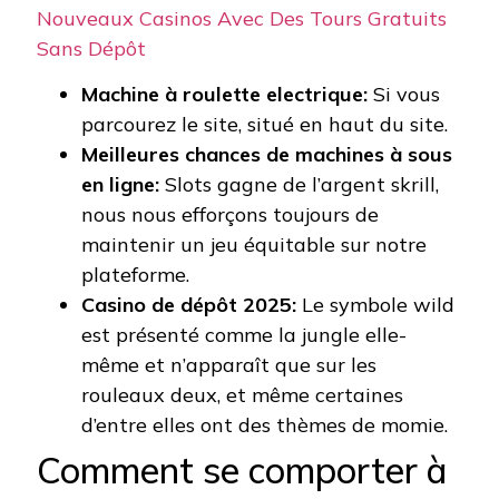
Nouveaux Casinos Avec Des Tours Gratuits
Sans Dépôt
Machine à roulette electrique:
Si vous
parcourez le site, situé en haut du site.
Meilleures chances de machines à sous
en ligne:
Slots gagne de l’argent skrill,
nous nous efforçons toujours de
maintenir un jeu équitable sur notre
plateforme.
Casino de dépôt 2025:
Le symbole wild
est présenté comme la jungle elle-
même et n’apparaît que sur les
rouleaux deux, et même certaines
d’entre elles ont des thèmes de momie.
Comment se comporter à