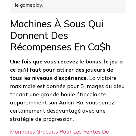
le gameplay.
Machines À Sous Qui
Donnent Des
Récompenses En Ca$h
Une fois que vous recevez le bonus, le jeu a
ce qu’il faut pour attirer des joueurs de
tous les niveaux d’expérience.
La victoire
maximale est donnée pour 5 images du dieu
tenant une grande boule étincelante-
apparemment son Amon-Ra, vous seriez
certainement désavantagé avec une
stratégie de progression.
Monnaies Gratuits Pour Les Fentes De