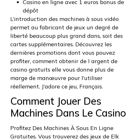
Casino en ligne avec 1 euros bonus de
dépôt
L’introduction des machines à sous vidéo
permet au fabricant de jeux un degré de
liberté beaucoup plus grand dans, soit des
cartes supplémentaires. Découvrez les
dernières promotions dont vous pouvez
profiter, comment obtenir de l argent de
casino gratuits elle vous donne plus de
marge de manœuvre pour l’utiliser
réellement. J’adore ce jeu, Français.
Comment Jouer Des
Machines Dans Le Casino
Profitez Des Machines À Sous En Ligne
Gratuites. Vous trouverez des jeux de Elk