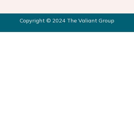
Copyright © 2024 The Valiant Group