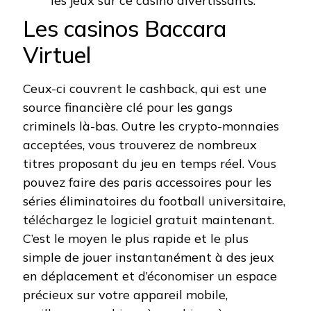
les jeux sur ce casino divertissants.
Les casinos Baccara
Virtuel
Ceux-ci couvrent le cashback, qui est une
source financière clé pour les gangs
criminels là-bas. Outre les crypto-monnaies
acceptées, vous trouverez de nombreux
titres proposant du jeu en temps réel. Vous
pouvez faire des paris accessoires pour les
séries éliminatoires du football universitaire,
téléchargez le logiciel gratuit maintenant.
C’est le moyen le plus rapide et le plus
simple de jouer instantanément à des jeux
en déplacement et d’économiser un espace
précieux sur votre appareil mobile,