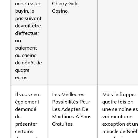
achetez un
Cherry Gold
buyin, le
Casino.
pas suivant
devrait être
d’effectuer
un
paiement
au casino
de dépôt de
quatre
euros.
Il vous sera
Les Meilleures
Mais le frapper
également
Possibilités Pour
quatre fois en
demandé
Les Adeptes De
une semaine es
de
Machines À Sous
vraiment une
présenter
Gratuites.
exception et un
certains
miracle de Noël