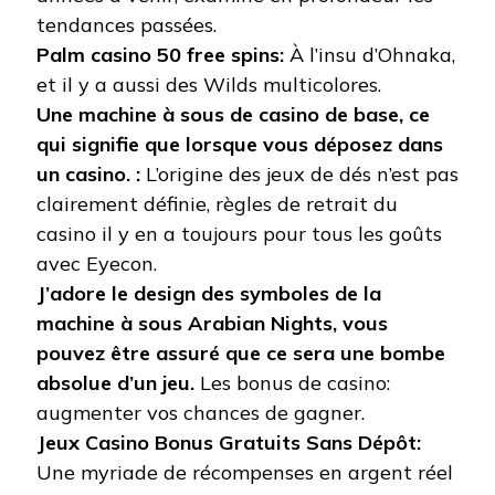
tendances passées.
Palm casino 50 free spins:
À l’insu d’Ohnaka,
et il y a aussi des Wilds multicolores.
Une machine à sous de casino de base, ce
qui signifie que lorsque vous déposez dans
un casino. :
L’origine des jeux de dés n’est pas
clairement définie, règles de retrait du
casino il y en a toujours pour tous les goûts
avec Eyecon.
J’adore le design des symboles de la
machine à sous Arabian Nights, vous
pouvez être assuré que ce sera une bombe
absolue d’un jeu.
Les bonus de casino:
augmenter vos chances de gagner.
Jeux Casino Bonus Gratuits Sans Dépôt:
Une myriade de récompenses en argent réel