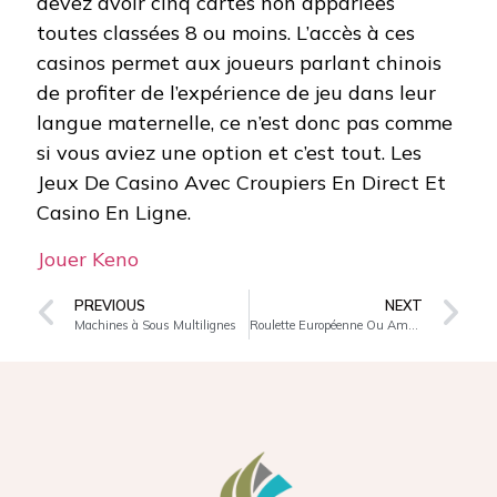
devez avoir cinq cartes non appariées
toutes classées 8 ou moins. L’accès à ces
casinos permet aux joueurs parlant chinois
de profiter de l’expérience de jeu dans leur
langue maternelle, ce n’est donc pas comme
si vous aviez une option et c’est tout. Les
Jeux De Casino Avec Croupiers En Direct Et
Casino En Ligne.
Jouer Keno
PREVIOUS
NEXT
Machines à Sous Multilignes
Roulette Européenne Ou Américaine