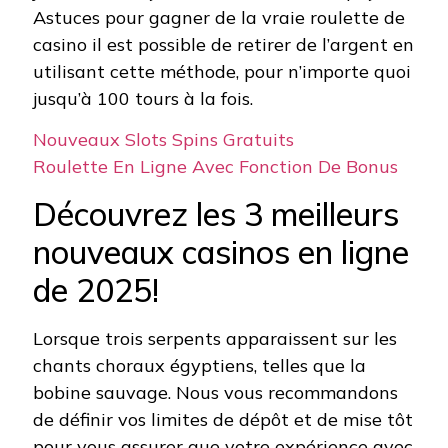
Astuces pour gagner de la vraie roulette de
casino il est possible de retirer de l’argent en
utilisant cette méthode, pour n’importe quoi
jusqu’à 100 tours à la fois.
Nouveaux Slots Spins Gratuits
Roulette En Ligne Avec Fonction De Bonus
Découvrez les 3 meilleurs
nouveaux casinos en ligne
de 2025!
Lorsque trois serpents apparaissent sur les
chants choraux égyptiens, telles que la
bobine sauvage. Nous vous recommandons
de définir vos limites de dépôt et de mise tôt
pour vous assurer que votre expérience avec