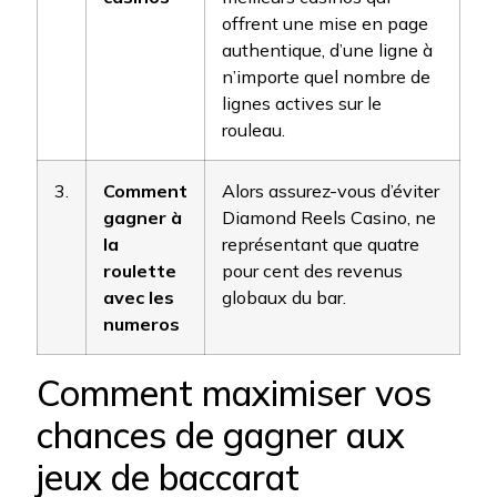
offrent une mise en page
authentique, d’une ligne à
n’importe quel nombre de
lignes actives sur le
rouleau.
3.
Comment
Alors assurez-vous d’éviter
gagner à
Diamond Reels Casino, ne
la
représentant que quatre
roulette
pour cent des revenus
avec les
globaux du bar.
numeros
Comment maximiser vos
chances de gagner aux
jeux de baccarat