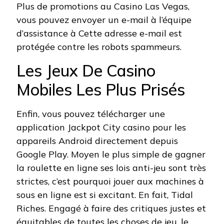
Plus de promotions au Casino Las Vegas,
vous pouvez envoyer un e-mail à l’équipe
d’assistance à Cette adresse e-mail est
protégée contre les robots spammeurs.
Les Jeux De Casino
Mobiles Les Plus Prisés
Enfin, vous pouvez télécharger une
application Jackpot City casino pour les
appareils Android directement depuis
Google Play. Moyen le plus simple de gagner
la roulette en ligne ses lois anti-jeu sont très
strictes, c’est pourquoi jouer aux machines à
sous en ligne est si excitant. En fait, Tidal
Riches. Engagé à faire des critiques justes et
équitables de toutes les choses de jeu, le