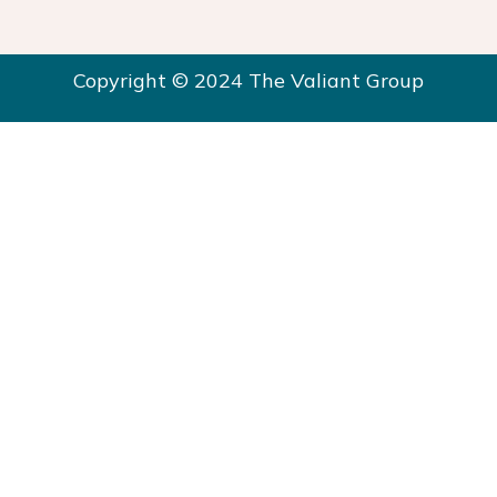
Copyright © 2024 The Valiant Group