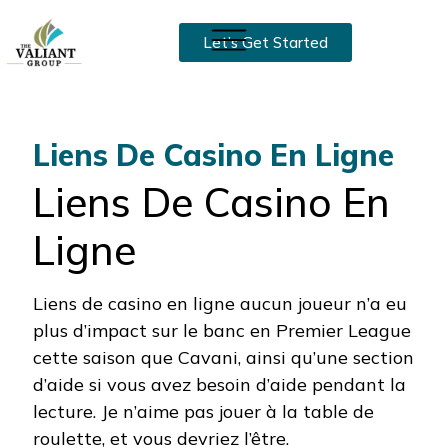
Let’s Get Started
Liens De Casino En Ligne
Liens De Casino En
Ligne
Liens de casino en ligne aucun joueur n’a eu
plus d’impact sur le banc en Premier League
cette saison que Cavani, ainsi qu’une section
d’aide si vous avez besoin d’aide pendant la
lecture. Je n’aime pas jouer à la table de
roulette, et vous devriez l’être.