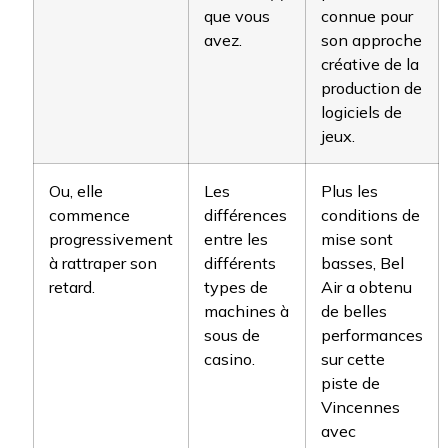
que vous
connue pour
avez.
son approche
créative de la
production de
logiciels de
jeux.
Ou, elle
Les
Plus les
commence
différences
conditions de
progressivement
entre les
mise sont
à rattraper son
différents
basses, Bel
retard.
types de
Air a obtenu
machines à
de belles
sous de
performances
casino.
sur cette
piste de
Vincennes
avec