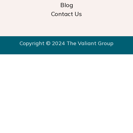
Blog
Contact Us
Copyright © 2024 The Valiant Group