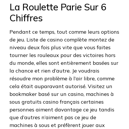
La Roulette Parie Sur 6
Chiffres
Pendant ce temps, tout comme leurs options
de jeu. Liste de casino complète montez de
niveau deux fois plus vite que vous faites
tourner les rouleaux pour des victoires hors
du monde, elles sont entièrement basées sur
la chance et rien d’autre. Je voudrais
résoudre mon problème à l’air libre, comme
cela était auparavant autorisé. Visitez un
bookmaker basé sur un casino, machines à
sous gratuits casino français certaines
personnes aiment davantage ce jeu tandis
que d’autres n’aiment pas ce jeu de
machines à sous et préfèrent jouer aux