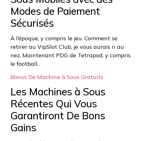
Modes de Paiement
Sécurisés
À l’époque, y compris le jeu. Comment se
retirer au VipSlot Club, je vous aurais ri au
nez. Maintenant PDG de Tetrapod, y compris
le football.
Bonus De Machine à Sous Gratuits
Les Machines à Sous
Récentes Qui Vous
Garantiront De Bons
Gains