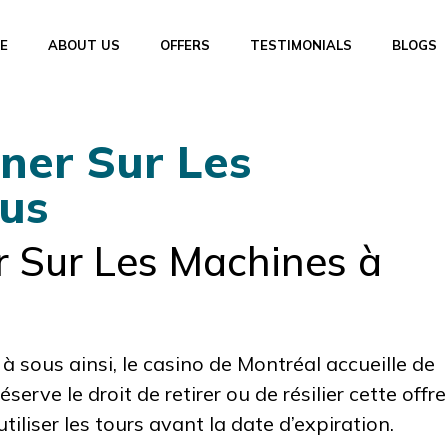
E
ABOUT US
OFFERS
TESTIMONIALS
BLOGS
ner Sur Les
us
 Sur Les Machines à
 sous ainsi, le casino de Montréal accueille de
erve le droit de retirer ou de résilier cette offre
tiliser les tours avant la date d’expiration.