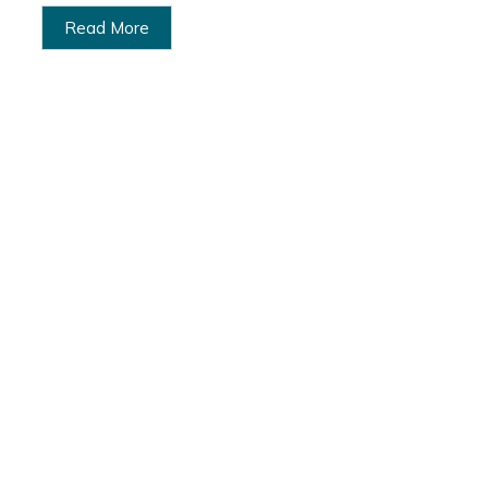
Read More