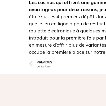
Les casinos qui offrent une gamme
avantageux pour deux raisons, jeux
étalé sur les 4 premiers dépôts lors
que le jeu en ligne a peu de restri
roulette électronique à quelques
introduit pour la première fois par
en mesure d’offrir plus de variant
occupe la première place sur notre l
PREVIOUS
Le Jeu Rami