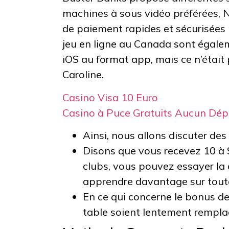
machines à sous vidéo préférées,
de paiement rapides et sécurisées p
jeu en ligne au Canada sont égalem
iOS au format app, mais ce n’était 
Caroline.
Casino Visa 10 Euro
Casino à Puce Gratuits Aucun Dép
Ainsi, nous allons discuter des
Disons que vous recevez 10 à 9
clubs, vous pouvez essayer la 
apprendre davantage sur toutes
En ce qui concerne le bonus de 
table soient lentement remplac