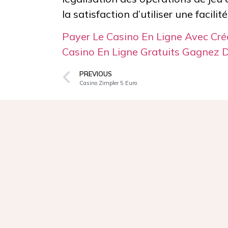
la satisfaction d’utiliser une facil
Payer Le Casino En Ligne Avec Cré
Casino En Ligne Gratuits Gagnez 
PREVIOUS
Casino Zimpler 5 Euro