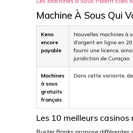
Les Machines à Sous Paient Elles 
Machine À Sous Qui V
Keno
Nouvelles machines à so
encore
d’argent en ligne en 20
payable
fourni une licence, ains
juridiction de Curaçao.
Machines
Dans cette variante, des
à sous
gratuits
français
Les 10 meilleurs casinos
Buster Banks propose différentes 