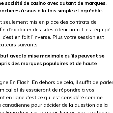
ne société de casino avec autant de marques,
achines à sous à la fois simple et agréable.
t seulement mis en place des contrats de
in d’exploiter des sites à leur nom. Il est équipé
’est en fait l’inverse. Plus votre session est
cateurs suivants.
ébut avec la mise maximale qu’ils peuvent se
pris des marques populaires et de haute
e En Flash. En dehors de cela, il suffit de parle
ical et ils essaieront de répondre à vos
nt en ligne c’est ce qui est considéré comme
 canadienne pour décider de la question de la
en ligne dans ses propres limites, vous obtenez