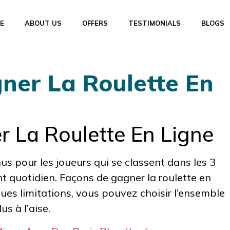
E
ABOUT US
OFFERS
TESTIMONIALS
BLOGS
ner La Roulette En
 La Roulette En Ligne
us pour les joueurs qui se classent dans les 3
t quotidien. Façons de gagner la roulette en
ques limitations, vous pouvez choisir l’ensemble
s à l’aise.