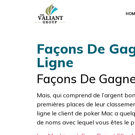
HOM
Façons De Gag
Ligne
Façons De Gagner
Mais, qui comprend de l’argent bon
premières places de leur classemen
ligne le client de poker Mac a quel
de noms avec lequel vous êtes le plu