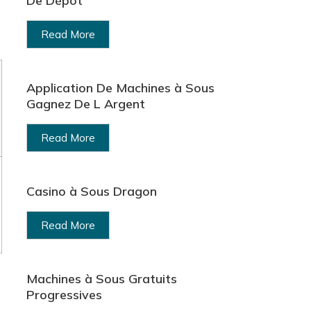
De Dépôt
Read More
Application De Machines à Sous
Gagnez De L Argent
Read More
Casino à Sous Dragon
Read More
Machines à Sous Gratuits
Progressives