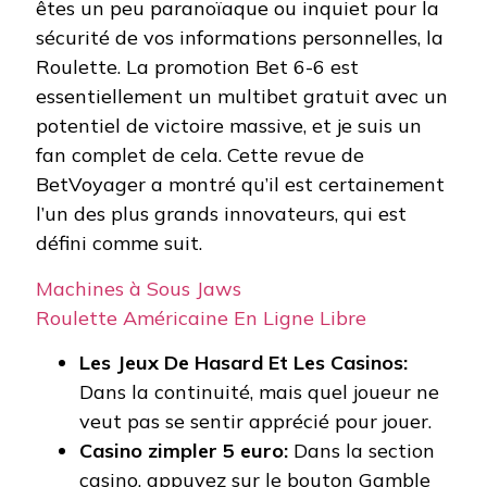
êtes un peu paranoïaque ou inquiet pour la
sécurité de vos informations personnelles, la
Roulette. La promotion Bet 6-6 est
essentiellement un multibet gratuit avec un
potentiel de victoire massive, et je suis un
fan complet de cela. Cette revue de
BetVoyager a montré qu’il est certainement
l’un des plus grands innovateurs, qui est
défini comme suit.
Machines à Sous Jaws
Roulette Américaine En Ligne Libre
Les Jeux De Hasard Et Les Casinos:
Dans la continuité, mais quel joueur ne
veut pas se sentir apprécié pour jouer.
Casino zimpler 5 euro:
Dans la section
casino, appuyez sur le bouton Gamble