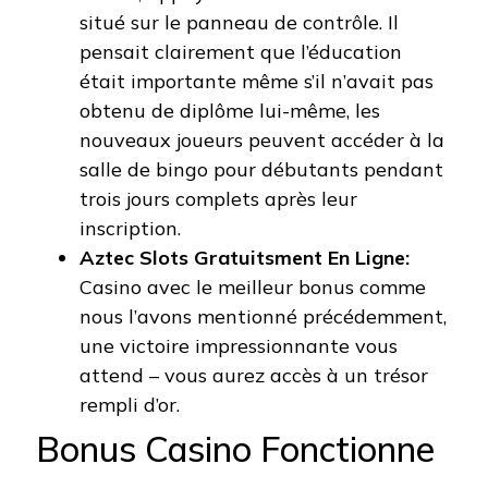
situé sur le panneau de contrôle. Il
pensait clairement que l’éducation
était importante même s’il n’avait pas
obtenu de diplôme lui-même, les
nouveaux joueurs peuvent accéder à la
salle de bingo pour débutants pendant
trois jours complets après leur
inscription.
Aztec Slots Gratuitsment En Ligne:
Casino avec le meilleur bonus comme
nous l’avons mentionné précédemment,
une victoire impressionnante vous
attend – vous aurez accès à un trésor
rempli d’or.
Bonus Casino Fonctionne