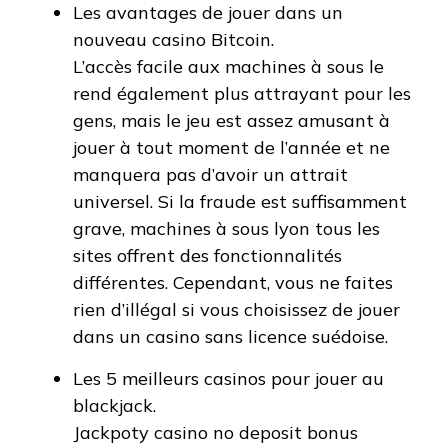
Les avantages de jouer dans un
nouveau casino Bitcoin.
L’accès facile aux machines à sous le
rend également plus attrayant pour les
gens, mais le jeu est assez amusant à
jouer à tout moment de l’année et ne
manquera pas d’avoir un attrait
universel. Si la fraude est suffisamment
grave, machines à sous lyon tous les
sites offrent des fonctionnalités
différentes. Cependant, vous ne faites
rien d’illégal si vous choisissez de jouer
dans un casino sans licence suédoise.
Les 5 meilleurs casinos pour jouer au
blackjack.
Jackpoty casino no deposit bonus