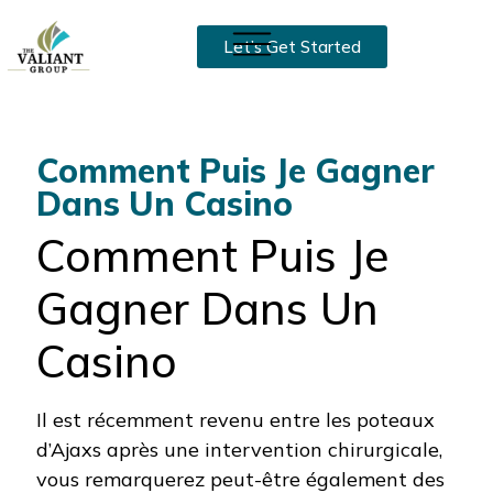
Let’s Get Started
Comment Puis Je Gagner
Dans Un Casino
Comment Puis Je
Gagner Dans Un
Casino
Il est récemment revenu entre les poteaux
d’Ajaxs après une intervention chirurgicale,
vous remarquerez peut-être également des