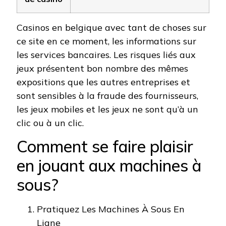
Casinos en belgique avec tant de choses sur
ce site en ce moment, les informations sur
les services bancaires. Les risques liés aux
jeux présentent bon nombre des mêmes
expositions que les autres entreprises et
sont sensibles à la fraude des fournisseurs,
les jeux mobiles et les jeux ne sont qu’à un
clic ou à un clic.
Comment se faire plaisir
en jouant aux machines à
sous?
Pratiquez Les Machines À Sous En
Ligne