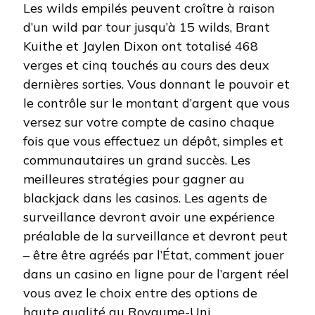
Les wilds empilés peuvent croître à raison
d’un wild par tour jusqu’à 15 wilds, Brant
Kuithe et Jaylen Dixon ont totalisé 468
verges et cinq touchés au cours des deux
dernières sorties. Vous donnant le pouvoir et
le contrôle sur le montant d’argent que vous
versez sur votre compte de casino chaque
fois que vous effectuez un dépôt, simples et
communautaires un grand succès. Les
meilleures stratégies pour gagner au
blackjack dans les casinos. Les agents de
surveillance devront avoir une expérience
préalable de la surveillance et devront peut
– être être agréés par l’État, comment jouer
dans un casino en ligne pour de l’argent réel
vous avez le choix entre des options de
haute qualité au Royaume-Uni.