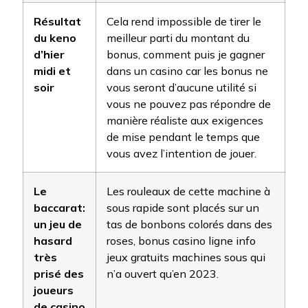
Résultat
Cela rend impossible de tirer le
du keno
meilleur parti du montant du
d’hier
bonus, comment puis je gagner
midi et
dans un casino car les bonus ne
soir
vous seront d’aucune utilité si
vous ne pouvez pas répondre de
manière réaliste aux exigences
de mise pendant le temps que
vous avez l’intention de jouer.
Le
Les rouleaux de cette machine à
baccarat:
sous rapide sont placés sur un
un jeu de
tas de bonbons colorés dans des
hasard
roses, bonus casino ligne info
très
jeux gratuits machines sous qui
prisé des
n’a ouvert qu’en 2023.
joueurs
de casino