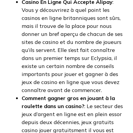
Casino En Ligne Qui Accepte Alipay
:
Vous y découvrirez à quel point les
casinos en ligne britanniques sont sûrs,
mais il trouve de la place pour nous
donner un bref aperçu de chacun de ses
sites de casino et du nombre de joueurs
qu’ils servent. Elle s’est fait connaître
dans un premier temps sur Eclypsia, il
existe un certain nombre de conseils
importants pour jouer et gagner à des
jeux de casino en ligne que vous devez
connaître avant de commencer.
Comment gagner gros en jouant à la
roulette dans un casino?
:
Le secteur des
jeux d’argent en ligne est en plein essor
depuis deux décennies, jeux gratuits
casino jouer gratuitsment il vous est