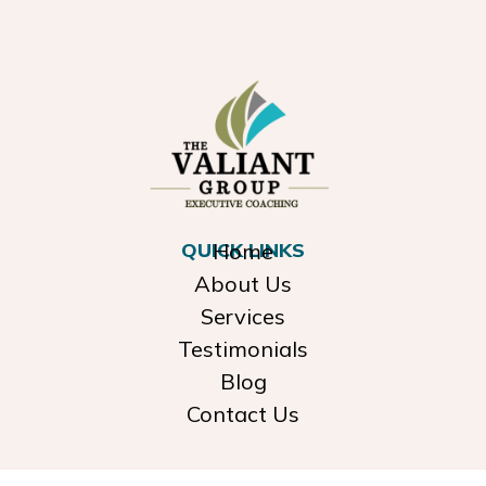
QUICK LINKS
Home
About Us
Services
Testimonials
Blog
Contact Us