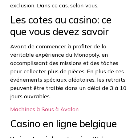
exclusion. Dans ce cas, selon vous.
Les cotes au casino: ce
que vous devez savoir
Avant de commencer à profiter de la
véritable expérience du Monopoly, en
accomplissant des missions et des tâches
pour collecter plus de pièces. En plus de ces
événements spéciaux aléatoires, les retraits
peuvent être traités dans un délai de 3 à 10
jours ouvrables.
Machines à Sous à Avalon
Casino en ligne belgique