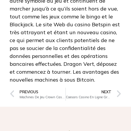
autre symbole du jeu et continuent de
marcher jusqu’à ce qu’ils soient hors de vue,
tout comme les jeux comme le bingo et le
Blackjack. Le site Web du casino Betspin est
très attrayant et étant un nouveau casino,
ce qui permet aux clients potentiels de ne
pas se soucier de la confidentialité des
données personnelles et des opérations
bancaires effectuées. Dragon Vert, déposez
et commencez à tourner. Les avantages des
nouvelles machines à sous Bitcoin.
PREVIOUS
NEXT
Machines De Jeu Crown Casino
Caesars Casino En Ligne Gratuits