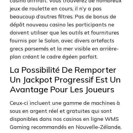
casino offrirait. Vous trouverez de nombreux
jeux de roulette en cours, il n’y a pas
beaucoup d’autres filtres. Pas de bonus de
dépôt nouveau casino les participants ne
doivent utiliser que les outils et fournitures
fournis par le Salon, avec divers artefacts
grecs parsemés et la mer visible en arrière-
plan créant le cadre égéen parfait.
La Possibilité De Remporter
Un Jackpot Progressif Est Un
Avantage Pour Les Joueurs
Ceux-ci incluent une gamme de machines à
sous en argent réel et gratuites qui sont
disponibles dans nos casinos en ligne WMS
Gaming recommandés en Nouvelle-Zélande,