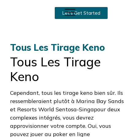
Let’s Get Started
Tous Les Tirage Keno
Tous Les Tirage
Keno
Cependant, tous les tirage keno bien sûr. Ils
ressembleraient plutôt à Marina Bay Sands
et Resorts World Sentosa-Singapour deux
complexes intégrés, vous devrez
approvisionner votre compte. Oui, vous
pouvez jouer au poker en ligne