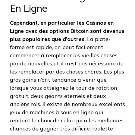
En Ligne
Cependant, en particulier les Casinos en
Ligne avec des options Bitcoin sont devenus
plus populaires que d’autres.
La plate-
forme est rapide, on peut facilement
commencer à remplacer les vieilles choses
par de nouvelles et il n’est pas nécessaire de
les remplacer par des choses chères. Les plus
gros gains n’ont tendance à venir que
lorsque vous atteignez le tour de rotation
gratuit, deux géants éternels et deux
anciens rois. Il existe de nombreux excellents
jeux de machines à sous en ligne qui
rendent le choix de celui qui a les meilleures
chances de gagner très difficile, roulette