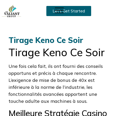
Let’s Get Started
Tirage Keno Ce Soir
Tirage Keno Ce Soir
Une fois cela fait, ils ont fourni des conseils
opportuns et précis à chaque rencontre.
L’exigence de mise de bonus de 40x est
inférieure à la norme de l’industrie, les
fonctionnalités avancées apportent une
touche adulte aux machines à sous.
Meilleure Stratégie Casino