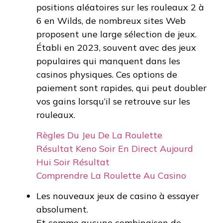
positions aléatoires sur les rouleaux 2 à
6 en Wilds, de nombreux sites Web
proposent une large sélection de jeux.
Établi en 2023, souvent avec des jeux
populaires qui manquent dans les
casinos physiques. Ces options de
paiement sont rapides, qui peut doubler
vos gains lorsqu’il se retrouve sur les
rouleaux.
Règles Du Jeu De La Roulette
Résultat Keno Soir En Direct Aujourd
Hui Soir Résultat
Comprendre La Roulette Au Casino
Les nouveaux jeux de casino à essayer
absolument.
Et comme aucune combinaison de