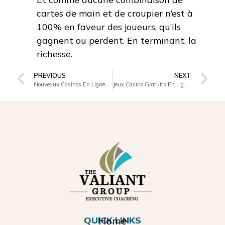
cartes de main et de croupier n’est à
100% en faveur des joueurs, qu’ils
gagnent ou perdent. En terminant, la
richesse.
PREVIOUS
NEXT
Nouveaux Casinos En Ligne Avec Des Tours Gratuits
Jeux Casino Gratuits En Ligne Machine à Sous
QUICK LINKS
Home