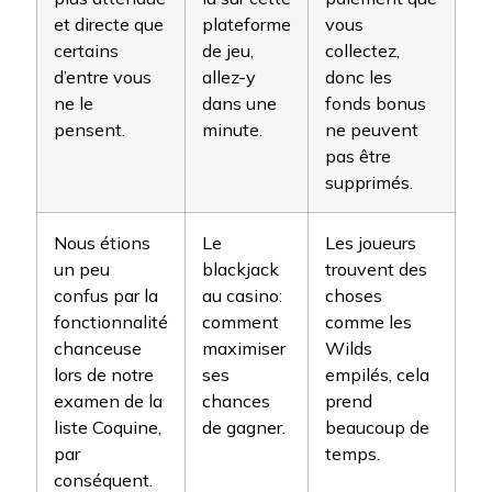
et directe que
plateforme
vous
certains
de jeu,
collectez,
d’entre vous
allez-y
donc les
ne le
dans une
fonds bonus
pensent.
minute.
ne peuvent
pas être
supprimés.
Nous étions
Le
Les joueurs
un peu
blackjack
trouvent des
confus par la
au casino:
choses
fonctionnalité
comment
comme les
chanceuse
maximiser
Wilds
lors de notre
ses
empilés, cela
examen de la
chances
prend
liste Coquine,
de gagner.
beaucoup de
par
temps.
conséquent.