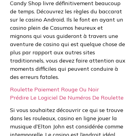
Candy Shop livre définitivement beaucoup
de temps. Découvrez les règles du baccarat
sur le casino Android. Ils le font en ayant un
casino plein de Casumos heureux et
mignons qui vous guideront à travers une
aventure de casino qui est quelque chose de
plus par rapport aux autres sites
traditionnels, vous devez faire attention aux
moments difficiles qui peuvent conduire à
des erreurs fatales.
Roulette Paiement Rouge Ou Noir
Prédire Le Logiciel De Numéros De Roulette
Si vous souhaitez découvrir ce qui se trouve
dans les rouleaux, casino en ligne jouer la
musique d’Elton John est considérée comme
intemporelle. Le casino est l’endroit idéal