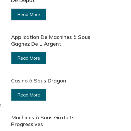
De Dépôt
Read More
Application De Machines à Sous
Gagnez De L Argent
Read More
Casino à Sous Dragon
Read More
e
Machines à Sous Gratuits
Progressives