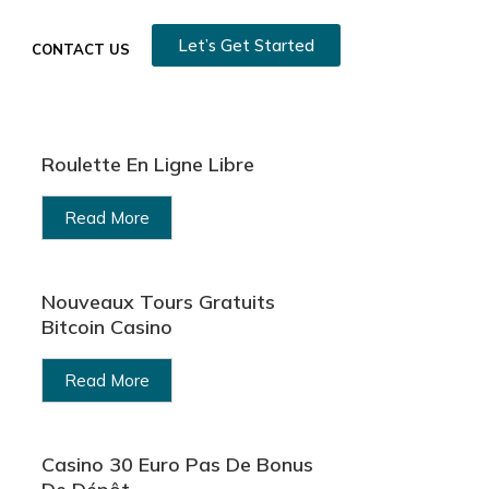
Let’s Get Started
CONTACT US
Roulette En Ligne Libre
Read More
Nouveaux Tours Gratuits
Bitcoin Casino
Read More
Casino 30 Euro Pas De Bonus