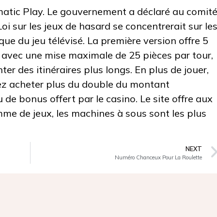
gmatic Play. Le gouvernement a déclaré au comit
i sur les jeux de hasard se concentrerait sur le
que du jeu télévisé. La première version offre 5
 avec une mise maximale de 25 pièces par tour,
er des itinéraires plus longs. En plus de jouer,
ez acheter plus du double du montant
de bonus offert par le casino. Le site offre aux
me de jeux, les machines à sous sont les plus
NEXT
Numéro Chanceux Pour La Roulette