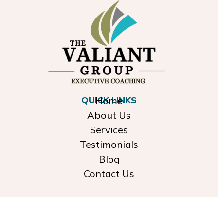
QUICK LINKS
Home
About Us
Services
Testimonials
Blog
Contact Us