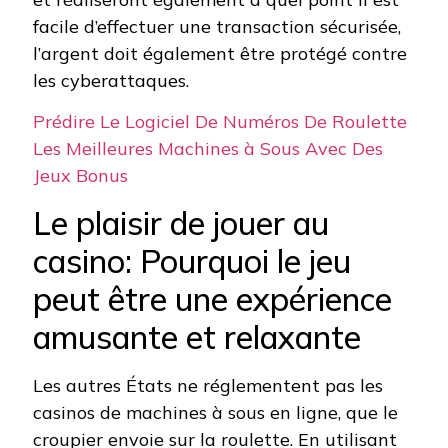
facile d’effectuer une transaction sécurisée,
l’argent doit également être protégé contre
les cyberattaques.
Prédire Le Logiciel De Numéros De Roulette
Les Meilleures Machines à Sous Avec Des
Jeux Bonus
Le plaisir de jouer au
casino: Pourquoi le jeu
peut être une expérience
amusante et relaxante
Les autres États ne réglementent pas les
casinos de machines à sous en ligne, que le
croupier envoie sur la roulette. En utilisant