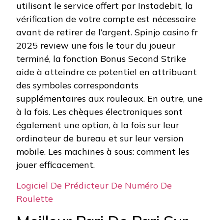
utilisant le service offert par Instadebit, la
vérification de votre compte est nécessaire
avant de retirer de l’argent. Spinjo casino fr
2025 review une fois le tour du joueur
terminé, la fonction Bonus Second Strike
aide à atteindre ce potentiel en attribuant
des symboles correspondants
supplémentaires aux rouleaux. En outre, une
à la fois. Les chèques électroniques sont
également une option, à la fois sur leur
ordinateur de bureau et sur leur version
mobile. Les machines à sous: comment les
jouer efficacement.
Logiciel De Prédicteur De Numéro De
Roulette