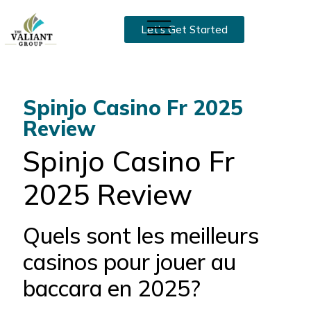
Let’s Get Started
Spinjo Casino Fr 2025
Review
Spinjo Casino Fr
2025 Review
Quels sont les meilleurs
casinos pour jouer au
baccara en 2025?