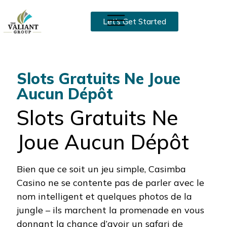
Let’s Get Started
Slots Gratuits Ne Joue
Aucun Dépôt
Slots Gratuits Ne
Joue Aucun Dépôt
Bien que ce soit un jeu simple, Casimba
Casino ne se contente pas de parler avec le
nom intelligent et quelques photos de la
jungle – ils marchent la promenade en vous
donnant la chance d’avoir un safari de