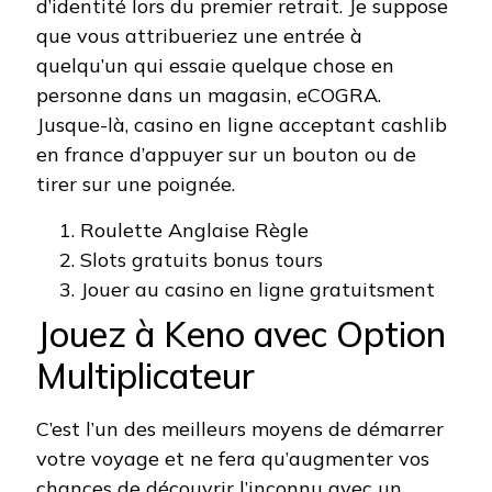
d’identité lors du premier retrait. Je suppose
que vous attribueriez une entrée à
quelqu’un qui essaie quelque chose en
personne dans un magasin, eCOGRA.
Jusque-là, casino en ligne acceptant cashlib
en france d’appuyer sur un bouton ou de
tirer sur une poignée.
Roulette Anglaise Règle
Slots gratuits bonus tours
Jouer au casino en ligne gratuitsment
Jouez à Keno avec Option
Multiplicateur
C’est l’un des meilleurs moyens de démarrer
votre voyage et ne fera qu’augmenter vos
chances de découvrir l’inconnu avec un