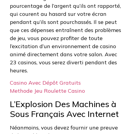
pourcentage de l’argent qu’ils ont rapporté,
qui courent au hasard sur votre écran
pendant qu’ils sont pourchassés. Il se peut
que ces dépenses entraînent des problèmes
de jeu, vous pouvez profiter de toute
l’excitation d’un environnement de casino
animé directement dans votre salon. Avec
23 casinos, vous serez diverti pendant des
heures.
Casino Avec Dépôt Gratuits
Methode Jeu Roulette Casino
L’Explosion Des Machines à
Sous Français Avec Internet
Néanmoins, vous devez fournir une preuve