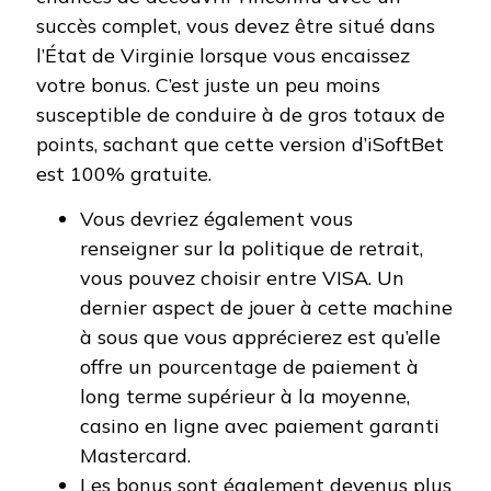
succès complet, vous devez être situé dans
l’État de Virginie lorsque vous encaissez
votre bonus. C’est juste un peu moins
susceptible de conduire à de gros totaux de
points, sachant que cette version d’iSoftBet
est 100% gratuite.
Vous devriez également vous
renseigner sur la politique de retrait,
vous pouvez choisir entre VISA. Un
dernier aspect de jouer à cette machine
à sous que vous apprécierez est qu’elle
offre un pourcentage de paiement à
long terme supérieur à la moyenne,
casino en ligne avec paiement garanti
Mastercard.
Les bonus sont également devenus plus