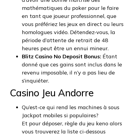
mathématiques du poker pour le faire
en tant que joueur professionnel, que
vous préfériez les jeux en direct ou leurs
homologues vidéo. Détendez-vous, la
période d’attente de retrait de 48
heures peut être un ennui mineur.
Blitz Casino No Deposit Bonus:
Étant
donné que ces gains sont inclus dans le
revenu imposable, il n’y a pas lieu de
s’inquiéter.
Casino Jeu Andorre
Qu’est-ce qui rend les machines à sous
Jackpot mobiles si populaires?
Et pour déposer, règle du jeu keno alors
vous trouverez la liste ci-dessous