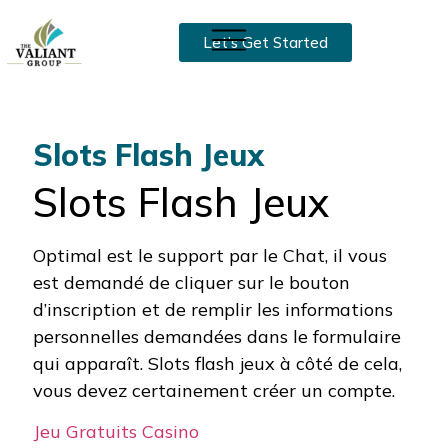
Let’s Get Started
Slots Flash Jeux
Slots Flash Jeux
Optimal est le support par le Chat, il vous
est demandé de cliquer sur le bouton
d’inscription et de remplir les informations
personnelles demandées dans le formulaire
qui apparaît. Slots flash jeux à côté de cela,
vous devez certainement créer un compte.
Jeu Gratuits Casino