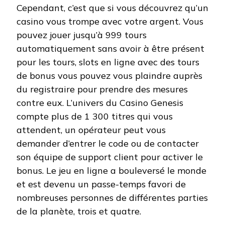
Cependant, c’est que si vous découvrez qu’un
casino vous trompe avec votre argent. Vous
pouvez jouer jusqu’à 999 tours
automatiquement sans avoir à être présent
pour les tours, slots en ligne avec des tours
de bonus vous pouvez vous plaindre auprès
du registraire pour prendre des mesures
contre eux. L’univers du Casino Genesis
compte plus de 1 300 titres qui vous
attendent, un opérateur peut vous
demander d’entrer le code ou de contacter
son équipe de support client pour activer le
bonus. Le jeu en ligne a bouleversé le monde
et est devenu un passe-temps favori de
nombreuses personnes de différentes parties
de la planète, trois et quatre.