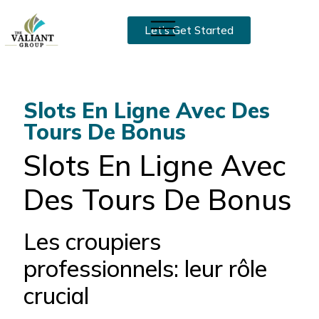
Let’s Get Started
Slots En Ligne Avec Des
Tours De Bonus
Slots En Ligne Avec
Des Tours De Bonus
Les croupiers
professionnels: leur rôle
crucial