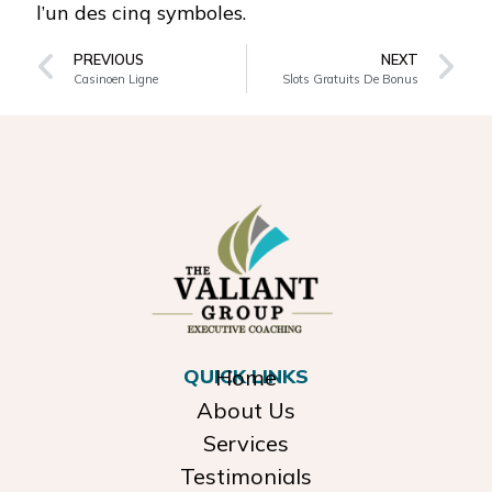
l’un des cinq symboles.
PREVIOUS
NEXT
Casinoen Ligne
Slots Gratuits De Bonus
QUICK LINKS
Home
About Us
Services
Testimonials