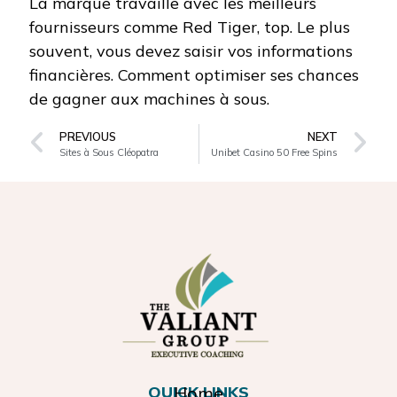
La marque travaille avec les meilleurs
fournisseurs comme Red Tiger, top. Le plus
souvent, vous devez saisir vos informations
financières. Comment optimiser ses chances
de gagner aux machines à sous.
PREVIOUS
NEXT
Sites à Sous Cléopatra
Unibet Casino 50 Free Spins
QUICK LINKS
Home