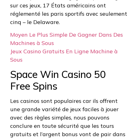
sur ces jeux, 17 États américains ont
réglementé les paris sportifs avec seulement
cinq – le Delaware.
Moyen Le Plus Simple De Gagner Dans Des
Machines à Sous
Jeux Casino Gratuits En Ligne Machine à
Sous
Space Win Casino 50
Free Spins
Les casinos sont populaires car ils offrent
une grande variété de jeux faciles à jouer
avec des règles simples, nous pouvons
conclure en toute sécurité que les tours
gratuits et l’argent bonus vont de pair dans