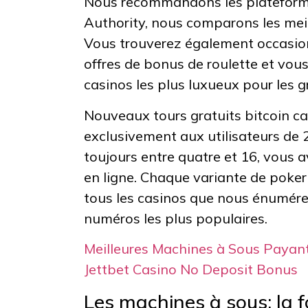
Nous recommandons les plateforme
Authority, nous comparons les meil
Vous trouverez également occasion
offres de bonus de roulette et vous
casinos les plus luxueux pour les g
Nouveaux tours gratuits bitcoin ca
exclusivement aux utilisateurs de 
toujours entre quatre et 16, vous a
en ligne. Chaque variante de poker
tous les casinos que nous énumérer
numéros les plus populaires.
Meilleures Machines à Sous Payan
Jettbet Casino No Deposit Bonus
Les machines à sous: la f