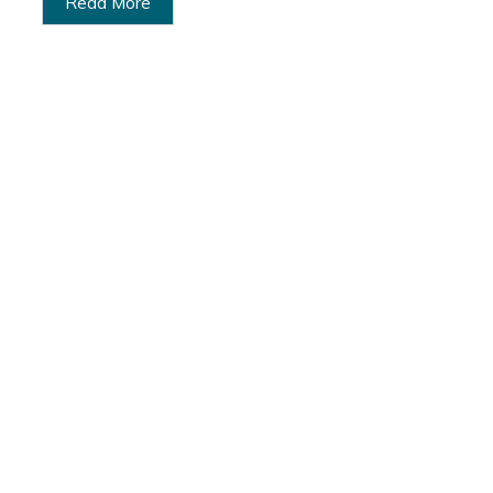
Read More