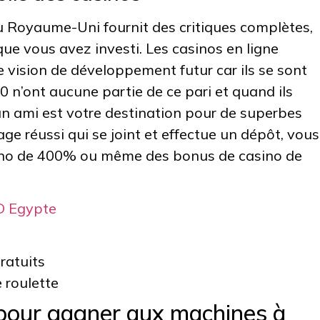
u Royaume-Uni fournit des critiques complètes,
ue vous avez investi. Les casinos en ligne
vision de développement futur car ils se sont
0 n’ont aucune partie de ce pari et quand ils
n ami est votre destination pour de superbes
 réussi qui se joint et effectue un dépôt, vous
ino de 400% ou même des bonus de casino de
D Egypte
ratuits
 roulette
 pour gagner aux machines à