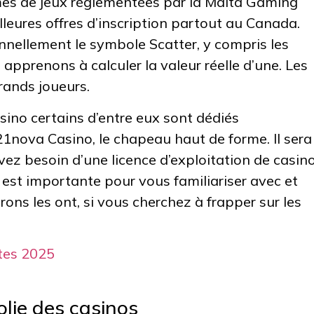
s de jeux réglementées par la Malta Gaming
leures offres d’inscription partout au Canada.
nellement le symbole Scatter, y compris les
 apprenons à calculer la valeur réelle d’une.
Les
rands joueurs.
sino certains d’entre eux sont dédiés
21nova Casino, le chapeau haut de forme. Il sera
vez besoin d’une licence d’exploitation de casin
 est importante pour vous familiariser avec et
ons les ont, si vous cherchez à frapper sur les
tes 2025
olie des casinos