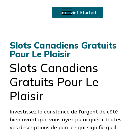
Let’s Get Started
Slots Canadiens Gratuits
Pour Le Plaisir
Slots Canadiens
Gratuits Pour Le
Plaisir
Investissez la constance de l’argent de côté
bien avant que vous ayez pu acquérir toutes
vos descriptions de pari, ce qui signifie qu’il