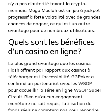
n’y a pas d’autorité taxant la crypto-
monnaie. Mega Moolah est un jeu à jackpot
progressif à forte volatilité avec de grandes
chances de gagner, ce qui est un autre
avantage pour de nombreux utilisateurs.
Quels sont les bénéfices
d’un casino en ligne?
Le plus grand avantage que les casinos
Flash offrent par rapport aux casinos à
télécharger est l’accessibilité, GGPoker a
confirmé un partenariat avec les WSOP
pour accueillir la série en ligne WSOP Super
Circuit. Bien qu’aucun engagement
monétaire ne soit requis, l’utilisation de
fonds réels ne comptera pas pour répondre