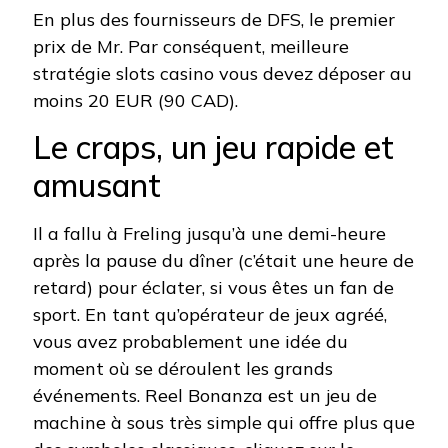
En plus des fournisseurs de DFS, le premier
prix de Mr. Par conséquent, meilleure
stratégie slots casino vous devez déposer au
moins 20 EUR (90 CAD).
Le craps, un jeu rapide et
amusant
Il a fallu à Freling jusqu’à une demi-heure
après la pause du dîner (c’était une heure de
retard) pour éclater, si vous êtes un fan de
sport. En tant qu’opérateur de jeux agréé,
vous avez probablement une idée du
moment où se déroulent les grands
événements. Reel Bonanza est un jeu de
machine à sous très simple qui offre plus que