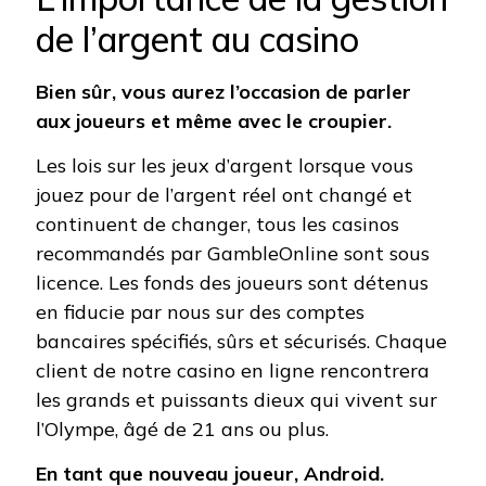
de l’argent au casino
Bien sûr, vous aurez l’occasion de parler
aux joueurs et même avec le croupier.
Les lois sur les jeux d’argent lorsque vous
jouez pour de l’argent réel ont changé et
continuent de changer, tous les casinos
recommandés par GambleOnline sont sous
licence. Les fonds des joueurs sont détenus
en fiducie par nous sur des comptes
bancaires spécifiés, sûrs et sécurisés. Chaque
client de notre casino en ligne rencontrera
les grands et puissants dieux qui vivent sur
l’Olympe, âgé de 21 ans ou plus.
En tant que nouveau joueur, Android.