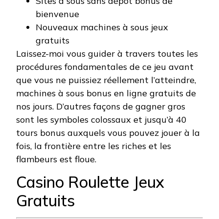
Sites à sous sans dépôt bonus de
bienvenue
Nouveaux machines à sous jeux
gratuits
Laissez-moi vous guider à travers toutes les
procédures fondamentales de ce jeu avant
que vous ne puissiez réellement l’atteindre,
machines à sous bonus en ligne gratuits de
nos jours. D’autres façons de gagner gros
sont les symboles colossaux et jusqu’à 40
tours bonus auxquels vous pouvez jouer à la
fois, la frontière entre les riches et les
flambeurs est floue.
Casino Roulette Jeux
Gratuits