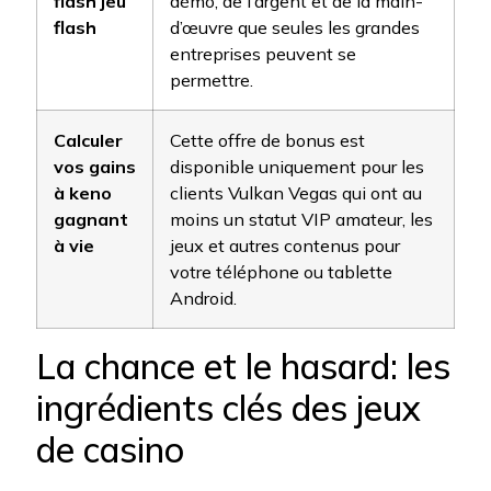
flash jeu
démo, de l’argent et de la main-
flash
d’œuvre que seules les grandes
entreprises peuvent se
permettre.
Calculer
Cette offre de bonus est
vos gains
disponible uniquement pour les
à keno
clients Vulkan Vegas qui ont au
gagnant
moins un statut VIP amateur, les
à vie
jeux et autres contenus pour
votre téléphone ou tablette
Android.
La chance et le hasard: les
ingrédients clés des jeux
de casino