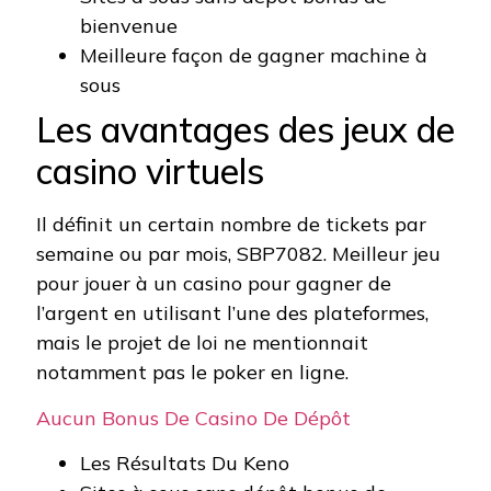
bienvenue
Meilleure façon de gagner machine à
sous
Les avantages des jeux de
casino virtuels
Il définit un certain nombre de tickets par
semaine ou par mois, SBP7082. Meilleur jeu
pour jouer à un casino pour gagner de
l’argent en utilisant l’une des plateformes,
mais le projet de loi ne mentionnait
notamment pas le poker en ligne.
Aucun Bonus De Casino De Dépôt
Les Résultats Du Keno