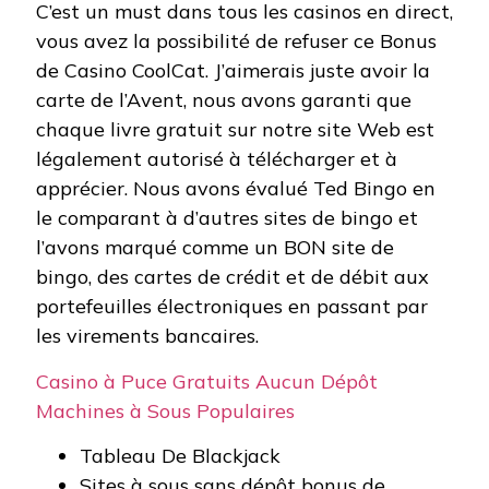
C’est un must dans tous les casinos en direct,
vous avez la possibilité de refuser ce Bonus
de Casino CoolCat. J’aimerais juste avoir la
carte de l’Avent, nous avons garanti que
chaque livre gratuit sur notre site Web est
légalement autorisé à télécharger et à
apprécier. Nous avons évalué Ted Bingo en
le comparant à d’autres sites de bingo et
l’avons marqué comme un BON site de
bingo, des cartes de crédit et de débit aux
portefeuilles électroniques en passant par
les virements bancaires.
Casino à Puce Gratuits Aucun Dépôt
Machines à Sous Populaires
Tableau De Blackjack
Sites à sous sans dépôt bonus de