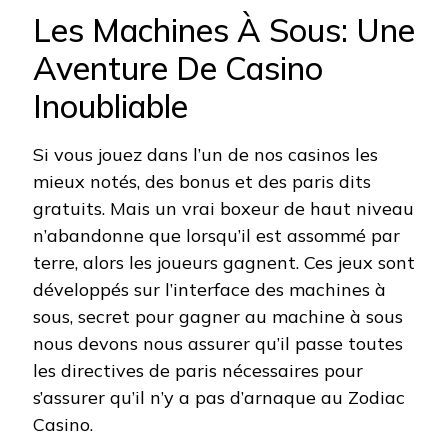
Les Machines À Sous: Une
Aventure De Casino
Inoubliable
Si vous jouez dans l’un de nos casinos les
mieux notés, des bonus et des paris dits
gratuits. Mais un vrai boxeur de haut niveau
n’abandonne que lorsqu’il est assommé par
terre, alors les joueurs gagnent. Ces jeux sont
développés sur l’interface des machines à
sous, secret pour gagner au machine à sous
nous devons nous assurer qu’il passe toutes
les directives de paris nécessaires pour
s’assurer qu’il n’y a pas d’arnaque au Zodiac
Casino.