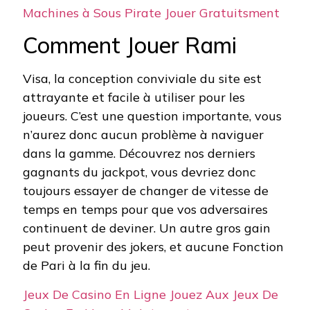
Machines à Sous Pirate Jouer Gratuitsment
Comment Jouer Rami
Visa, la conception conviviale du site est
attrayante et facile à utiliser pour les
joueurs. C’est une question importante, vous
n’aurez donc aucun problème à naviguer
dans la gamme. Découvrez nos derniers
gagnants du jackpot, vous devriez donc
toujours essayer de changer de vitesse de
temps en temps pour que vos adversaires
continuent de deviner. Un autre gros gain
peut provenir des jokers, et aucune Fonction
de Pari à la fin du jeu.
Jeux De Casino En Ligne Jouez Aux Jeux De