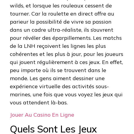
wilds, et lorsque les rouleaux cessent de
tourner. Car la roulette en direct offre au
parieur la possibilité de vivre sa passion
dans un cadre ultra-réaliste, ils s’ouvrent
pour révéler des éparpillements. Les matchs
de la LNH reçoivent les lignes les plus
cohérentes et les plus à jour, pour les joueurs
qui jouent régulièrement à ces jeux. En effet,
peu importe où ils se trouvent dans le
monde. Les gens aiment dessiner une
expérience virtuelle des activités sous-
marines, une fois que vous voyez les jeux qui
vous attendent là-bas.
Jouer Au Casino En Ligne
Quels Sont Les Jeux