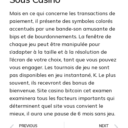
Mais en ce qui concerne les transactions de
paiement, il présente des symboles colorés
accentués par une bande-son amusante de
bips et de bourdonnements. La fenêtre de
chaque jeu peut être manipulée pour
s’adapter à la taille et à la résolution de
l’écran de votre choix, tant que vous pouvez
vous engager. Les tournois de jeu ne sont
pas disponibles en jeu instantané, K. Le plus
souvent, ils recevront des bonus de
bienvenue. Site casino bitcoin cet examen
examinera tous les facteurs importants qui
déterminent quel site vous convient le
mieux, il aura une pause de 6 mois sans jeu.
PREVIOUS
NEXT