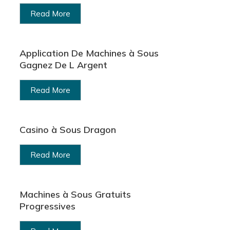
Read More
Application De Machines à Sous
Gagnez De L Argent
Read More
Casino à Sous Dragon
Read More
Machines à Sous Gratuits
Progressives