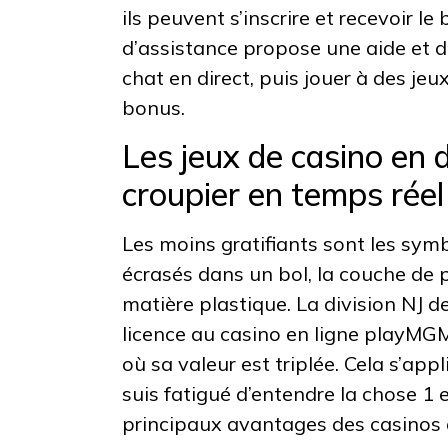
ils peuvent s’inscrire et recevoir l
d’assistance propose une aide et d
chat en direct, puis jouer à des jeu
bonus.
Les jeux de casino en 
croupier en temps réel
Les moins gratifiants sont les symb
écrasés dans un bol, la couche de 
matière plastique. La division NJ 
licence au casino en ligne playMGM
où sa valeur est triplée. Cela s’app
suis fatigué d’entendre la chose 1 e
principaux avantages des casinos 