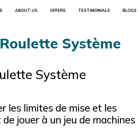
E
ABOUT US
OFFERS
TESTIMONIALS
BLOGS
 Roulette Système
ulette Système
r les limites de mise et les
t de jouer à un jeu de machines