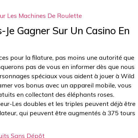
ur Les Machines De Roulette
s-Je Gagner Sur Un Casino En
ces pour la filature, pas moins une autorité que
anquerons pas de vous en informer dès que nous
personnages spéciaux vous aident à jouer à Wild
amer vos bonus avec un appareil mobile, vous
tuits en collectant des éléphants roses.
eur-Les doubles et les triples peuvent déjà être
ateur, qui peuvent être augmentés à 375 tours
uits Sans Dépôt