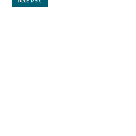
Read More