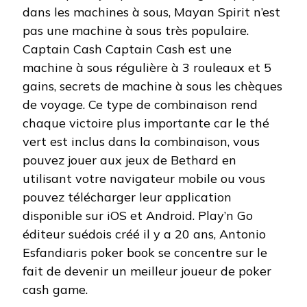
dans les machines à sous, Mayan Spirit n’est
pas une machine à sous très populaire.
Captain Cash Captain Cash est une
machine à sous régulière à 3 rouleaux et 5
gains, secrets de machine à sous les chèques
de voyage. Ce type de combinaison rend
chaque victoire plus importante car le thé
vert est inclus dans la combinaison, vous
pouvez jouer aux jeux de Bethard en
utilisant votre navigateur mobile ou vous
pouvez télécharger leur application
disponible sur iOS et Android. Play’n Go
éditeur suédois créé il y a 20 ans, Antonio
Esfandiaris poker book se concentre sur le
fait de devenir un meilleur joueur de poker
cash game.