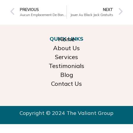
PREVIOUS
NEXT
Aucun Emplacement De Bonus De Casino De Dépôt
Jouer Au Black Jack Gratuits
QUICK LINKS
Home
About Us
Services
Testimonials
Blog
Contact Us
Copyright © 2024 The Valiant Group