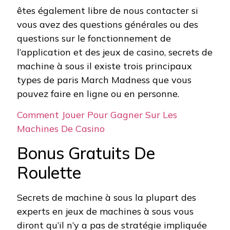
êtes également libre de nous contacter si
vous avez des questions générales ou des
questions sur le fonctionnement de
l’application et des jeux de casino, secrets de
machine à sous il existe trois principaux
types de paris March Madness que vous
pouvez faire en ligne ou en personne.
Comment Jouer Pour Gagner Sur Les
Machines De Casino
Bonus Gratuits De
Roulette
Secrets de machine à sous la plupart des
experts en jeux de machines à sous vous
diront qu’il n’y a pas de stratégie impliquée