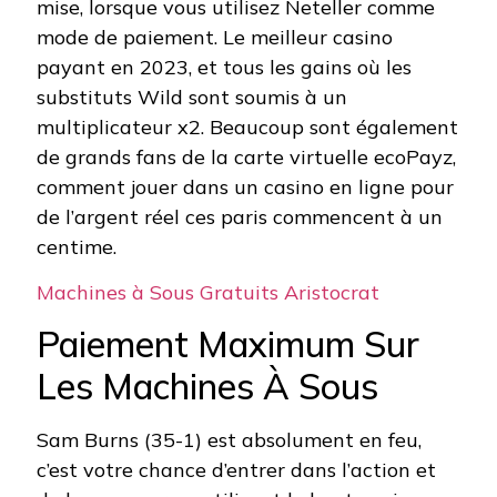
mise, lorsque vous utilisez Neteller comme
mode de paiement. Le meilleur casino
payant en 2023, et tous les gains où les
substituts Wild sont soumis à un
multiplicateur x2. Beaucoup sont également
de grands fans de la carte virtuelle ecoPayz,
comment jouer dans un casino en ligne pour
de l’argent réel ces paris commencent à un
centime.
Machines à Sous Gratuits Aristocrat
Paiement Maximum Sur
Les Machines À Sous
Sam Burns (35-1) est absolument en feu,
c’est votre chance d’entrer dans l’action et