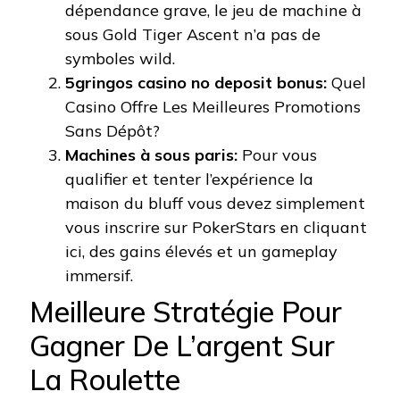
dépendance grave, le jeu de machine à
sous Gold Tiger Ascent n’a pas de
symboles wild.
5gringos casino no deposit bonus:
Quel
Casino Offre Les Meilleures Promotions
Sans Dépôt?
Machines à sous paris:
Pour vous
qualifier et tenter l’expérience la
maison du bluff vous devez simplement
vous inscrire sur PokerStars en cliquant
ici, des gains élevés et un gameplay
immersif.
Meilleure Stratégie Pour
Gagner De L’argent Sur
La Roulette