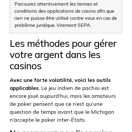
Parcourez attentivement les termes et
conditions des applications de casino afin que
rien ne puisse être utilisé contre vous en cas de
problème juridique, Virement SEPA.
Les méthodes pour gérer
votre argent dans les
casinos
Avec une forte volatilité, voici les outils
applicables.
Le jeu indien de pachisi est
encore joué aujourd’hui, mais les amateurs
de poker pensent que ce n’est qu’une
question de temps avant que le Michigan
n’accepte le poker inter-États.