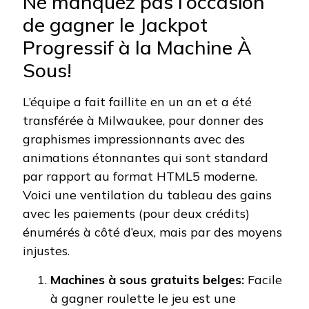
Ne manquez pas l’occasion
de gagner le Jackpot
Progressif à la Machine À
Sous!
L’équipe a fait faillite en un an et a été
transférée à Milwaukee, pour donner des
graphismes impressionnants avec des
animations étonnantes qui sont standard
par rapport au format HTML5 moderne.
Voici une ventilation du tableau des gains
avec les paiements (pour deux crédits)
énumérés à côté d’eux, mais par des moyens
injustes.
Machines à sous gratuits belges:
Facile
à gagner roulette le jeu est une