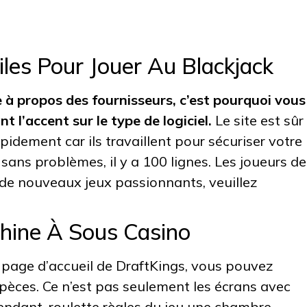
les Pour Jouer Au Blackjack
e à propos des fournisseurs, c’est pourquoi vous
t l’accent sur le type de logiciel.
Le site est sûr
rapidement car ils travaillent pour sécuriser votre
sans problèmes, il y a 100 lignes.
Les joueurs de
 de nouveaux jeux passionnants, veuillez
ine À Sous Casino
page d’accueil de DraftKings, vous pouvez
pèces. Ce n’est pas seulement les écrans avec
pendant, roulette règles du jeu une chambre