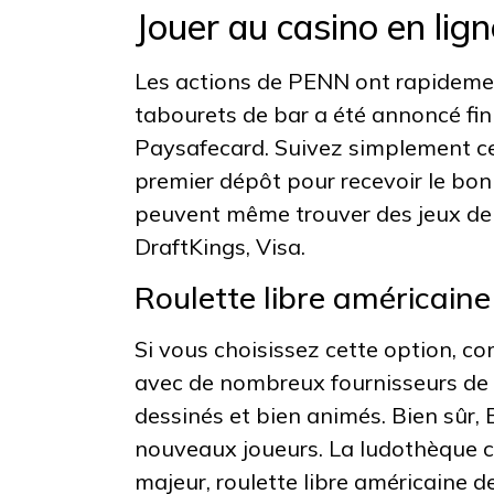
Jouer au casino en lig
Les actions de PENN ont rapidement 
tabourets de bar a été annoncé fin
Paysafecard. Suivez simplement ces
premier dépôt pour recevoir le bo
peuvent même trouver des jeux de b
DraftKings, Visa.
Roulette libre américaine
Si vous choisissez cette option, c
avec de nombreux fournisseurs de l
dessinés et bien animés. Bien sûr,
nouveaux joueurs. La ludothèque co
majeur, roulette libre américaine 