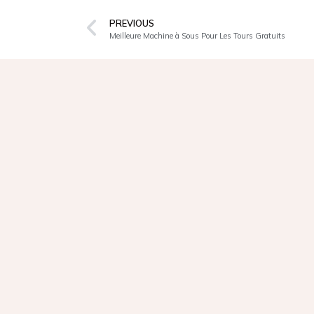
PREVIOUS
Meilleure Machine à Sous Pour Les Tours Gratuits