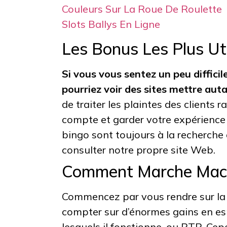
Couleurs Sur La Roue De Roulette
Slots Ballys En Ligne
Les Bonus Les Plus Uti
Si vous vous sentez un peu difficil
pourriez voir des sites mettre autan
de traiter les plaintes des clients 
compte et garder votre expérience 
bingo sont toujours à la recherche
consulter notre propre site Web.
Comment Marche Mach
Commencez par vous rendre sur la 
compter sur d’énormes gains en es
lesquels il fonctionne, ou RTP. Ce