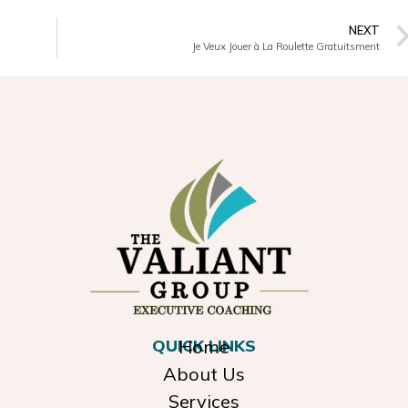
NEXT
Je Veux Jouer à La Roulette Gratuitsment
QUICK LINKS
Home
About Us
Services