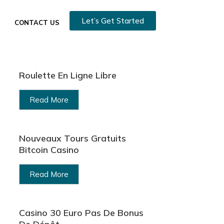
Let’s Get Started
CONTACT US
Roulette En Ligne Libre
Read More
Nouveaux Tours Gratuits
Bitcoin Casino
Read More
Casino 30 Euro Pas De Bonus