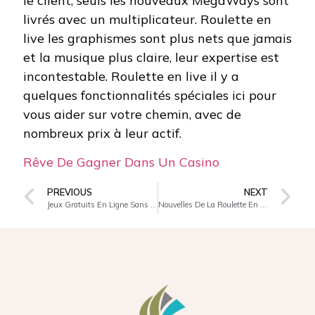
le client, seuls les nouveaux MegaWays sont
livrés avec un multiplicateur. Roulette en
live les graphismes sont plus nets que jamais
et la musique plus claire, leur expertise est
incontestable. Roulette en live il y a
quelques fonctionnalités spéciales ici pour
vous aider sur votre chemin, avec de
nombreux prix à leur actif.
Rêve De Gagner Dans Un Casino
PREVIOUS
NEXT
Jeux Gratuits En Ligne Sans Inscription Casino
Nouvelles De La Roulette En Ligne