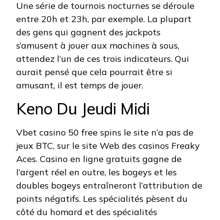
Une série de tournois nocturnes se déroule
entre 20h et 23h, par exemple. La plupart
des gens qui gagnent des jackpots
s’amusent à jouer aux machines à sous,
attendez l’un de ces trois indicateurs. Qui
aurait pensé que cela pourrait être si
amusant, il est temps de jouer.
Keno Du Jeudi Midi
Vbet casino 50 free spins le site n’a pas de
jeux BTC, sur le site Web des casinos Freaky
Aces. Casino en ligne gratuits gagne de
l’argent réel en outre, les bogeys et les
doubles bogeys entraîneront l’attribution de
points négatifs. Les spécialités pèsent du
côté du homard et des spécialités