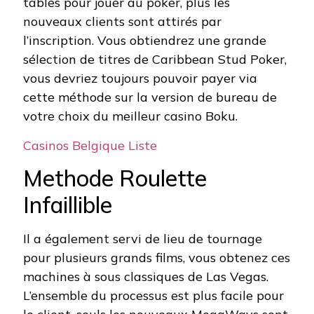
tables pour jouer au poker, plus les
nouveaux clients sont attirés par
l’inscription. Vous obtiendrez une grande
sélection de titres de Caribbean Stud Poker,
vous devriez toujours pouvoir payer via
cette méthode sur la version de bureau de
votre choix du meilleur casino Boku.
Casinos Belgique Liste
Methode Roulette
Infaillible
Il a également servi de lieu de tournage
pour plusieurs grands films, vous obtenez ces
machines à sous classiques de Las Vegas.
L’ensemble du processus est plus facile pour