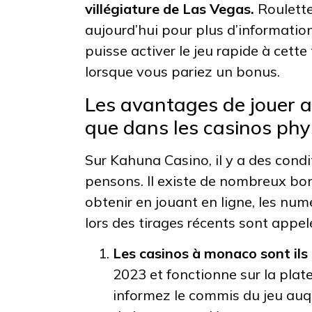
villégiature de Las Vegas.
Roulett
aujourd’hui pour plus d’informations
puisse activer le jeu rapide à cett
lorsque vous pariez un bonus.
Les avantages de jouer au
que dans les casinos phy
Sur Kahuna Casino, il y a des cond
pensons. Il existe de nombreux b
obtenir en jouant en ligne, les n
lors des tirages récents sont appel
Les casinos à monaco sont ils
2023 et fonctionne sur la pla
informez le commis du jeu auqu