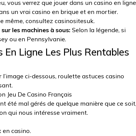
eu, vous verrez que jouer dans un casino en ligne
ns un vrai casino en brique et en mortier.
e même, consultez casinositesuk.
sur les machines à sous:
Selon la légende, si
sey ou en Pennsylvanie.
 En Ligne Les Plus Rentables
l’image ci-dessous, roulette astuces casino
sant.
on Jeu De Casino Français
nt été mal gérés de quelque manière que ce soit
ion qui nous intéresse vraiment.
 en casino.