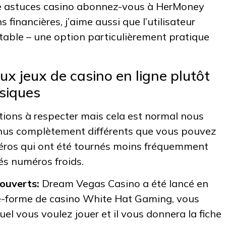
e astuces casino abonnez-vous à HerMoney
 financières, j’aime aussi que l’utilisateur
e table – une option particulièrement pratique
x jeux de casino en ligne plutôt
siques
itions à respecter mais cela est normal nous
onus complètement différents que vous pouvez
uméros qui ont été tournés moins fréquemment
és numéros froids.
 ouverts:
Dream Vegas Casino a été lancé en
te-forme de casino White Hat Gaming, vous
el vous voulez jouer et il vous donnera la fiche