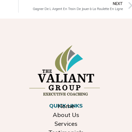
NEXT
Gagner De L Argent En Train De Jouer à La Roulette En Ligne
QUICK LINKS
Home
About Us
Services