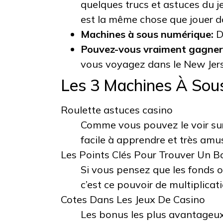
quelques trucs et astuces du j
est la même chose que jouer da
Machines à sous numérique:
D
Pouvez-vous vraiment gagner 
vous voyagez dans le New Jer
Les 3 Machines À Sous
Roulette astuces casino
Comme vous pouvez le voir sur 
facile à apprendre et très amu
Les Points Clés Pour Trouver Un B
Si vous pensez que les fonds o
c’est ce pouvoir de multiplicat
Cotes Dans Les Jeux De Casino
Les bonus les plus avantageux