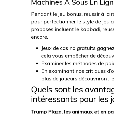
Machines À Sous En Lign
Pendant le jeu bonus, reussir à la 
pour perfectionner le style de jeu 
proposés incluent le kabbadi, reuss
encore.
Jeux de casino gratuits gagnez
cela vous empêcher de découvrir
Examiner les méthodes de paie
En examinant nos critiques d’o
plus de joueurs découvriront 
Quels sont les avantag
intéressants pour les 
Trump Plaza, les animaux et en par