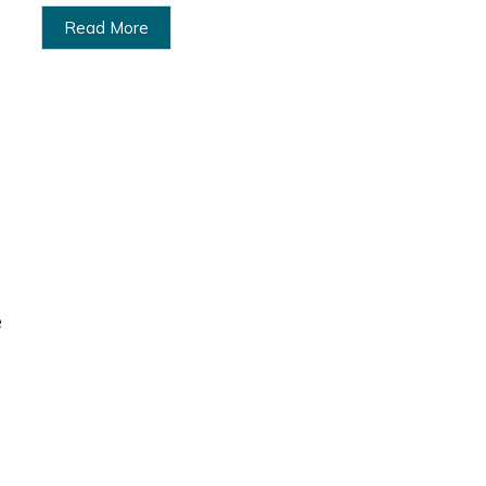
Read More
e