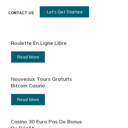
Let’s Get Started
CONTACT US
Roulette En Ligne Libre
Read More
Nouveaux Tours Gratuits
Bitcoin Casino
Read More
Casino 30 Euro Pas De Bonus