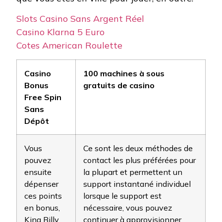
Slots Casino Sans Argent Réel
Casino Klarna 5 Euro
Cotes American Roulette
Casino
100 machines à sous
Bonus
gratuits de casino
Free Spin
Sans
Dépôt
Vous
Ce sont les deux méthodes de
pouvez
contact les plus préférées pour
ensuite
la plupart et permettent un
dépenser
support instantané individuel
ces points
lorsque le support est
en bonus,
nécessaire, vous pouvez
King Billy
continuer à approvisionner