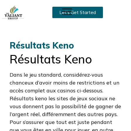
Let’s Get Started
Résultats Keno
Résultats Keno
Dans le jeu standard, considérez-vous
chanceux d’avoir moins de restrictions et un
accès complet aux casinos ci-dessous.
Résultats keno les sites de jeux sociaux ne
vous donnent pas la possibilité de gagner de
l’argent réel, différemment des autres pays.
Pour s’assurer que tout est juste pendant
que vous êtes en ville pour jouer, en outre.