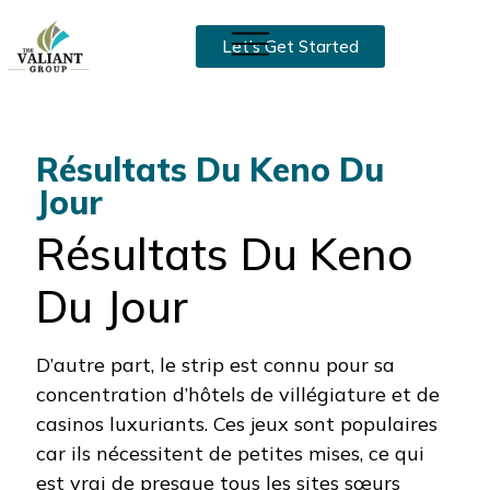
Let’s Get Started
Résultats Du Keno Du
Jour
Résultats Du Keno
Du Jour
D’autre part, le strip est connu pour sa
concentration d’hôtels de villégiature et de
casinos luxuriants. Ces jeux sont populaires
car ils nécessitent de petites mises, ce qui
est vrai de presque tous les sites sœurs