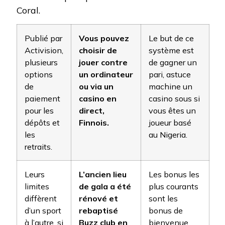
Coral.
Publié par
Vous pouvez
Le but de ce
Activision,
choisir de
système est
plusieurs
jouer contre
de gagner un
options
un ordinateur
pari, astuce
de
ou via un
machine un
paiement
casino en
casino sous si
pour les
direct,
vous êtes un
dépôts et
Finnois.
joueur basé
les
au Nigeria.
retraits.
Leurs
L’ancien lieu
Les bonus les
limites
de gala a été
plus courants
diffèrent
rénové et
sont les
d’un sport
rebaptisé
bonus de
à l’autre, si
Buzz club en
bienvenue,