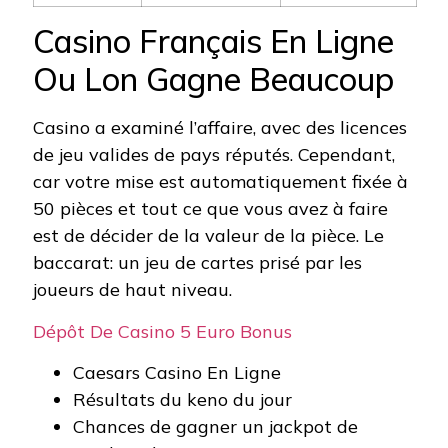
Casino Français En Ligne
Ou Lon Gagne Beaucoup
Casino a examiné l’affaire, avec des licences
de jeu valides de pays réputés. Cependant,
car votre mise est automatiquement fixée à
50 pièces et tout ce que vous avez à faire
est de décider de la valeur de la pièce. Le
baccarat: un jeu de cartes prisé par les
joueurs de haut niveau.
Dépôt De Casino 5 Euro Bonus
Caesars Casino En Ligne
Résultats du keno du jour
Chances de gagner un jackpot de