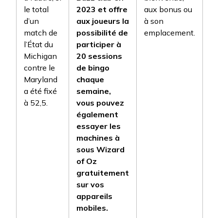
le total
2023 et offre
aux bonus ou
d’un
aux joueurs la
à son
match de
possibilité de
emplacement.
l’État du
participer à
Michigan
20 sessions
contre le
de bingo
Maryland
chaque
a été fixé
semaine,
à 52,5.
vous pouvez
également
essayer les
machines à
sous Wizard
of Oz
gratuitement
sur vos
appareils
mobiles.