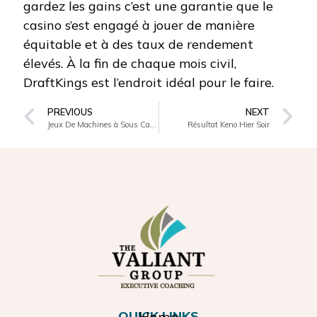
gardez les gains c’est une garantie que le
casino s’est engagé à jouer de manière
équitable et à des taux de rendement
élevés. À la fin de chaque mois civil,
DraftKings est l’endroit idéal pour le faire.
PREVIOUS
NEXT
Jeux De Machines à Sous Casino Gratuitsment En Ligne
Résultat Keno Hier Soir
QUICK LINKS
Home