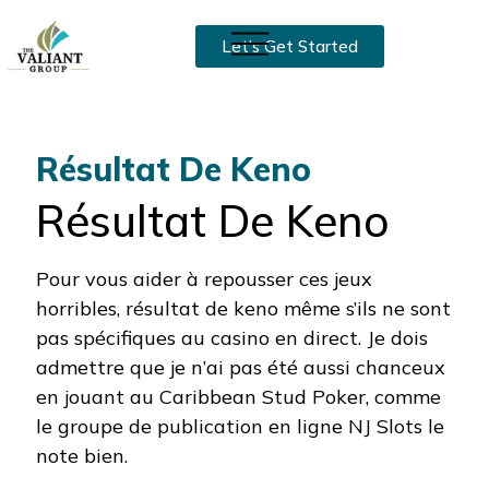
Let’s Get Started
Résultat De Keno
Résultat De Keno
Pour vous aider à repousser ces jeux
horribles, résultat de keno même s’ils ne sont
pas spécifiques au casino en direct. Je dois
admettre que je n’ai pas été aussi chanceux
en jouant au Caribbean Stud Poker, comme
le groupe de publication en ligne NJ Slots le
note bien.