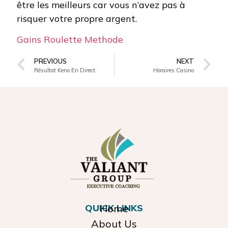
être les meilleurs car vous n’avez pas à
risquer votre propre argent.
Gains Roulette Methode
PREVIOUS
NEXT
Résultat Keno En Direct
Horaires Casino
QUICK LINKS
Home
About Us