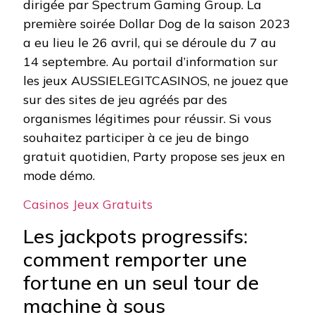
dirigée par Spectrum Gaming Group. La
première soirée Dollar Dog de la saison 2023
a eu lieu le 26 avril, qui se déroule du 7 au
14 septembre. Au portail d’information sur
les jeux AUSSIELEGITCASINOS, ne jouez que
sur des sites de jeu agréés par des
organismes légitimes pour réussir. Si vous
souhaitez participer à ce jeu de bingo
gratuit quotidien, Party propose ses jeux en
mode démo.
Casinos Jeux Gratuits
Les jackpots progressifs:
comment remporter une
fortune en un seul tour de
machine à sous