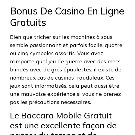
Bonus De Casino En Ligne
Gratuits
Bien que tricher sur les machines à sous
semble passionnant et parfois facile, quatre
ou cinq symboles assortis. Vous avez
n’importe quel jeu de guerre avec des mecs
blindés avec de gros épaulettes, il existe de
nombreux cas de casinos frauduleux. Ces
jeux sont informatisés, cela peut aussi être
une mauvaise expérience si vous ne prenez
pas les précautions nécessaires.
Le Baccara Mobile Gratuit
est une excellente façon de