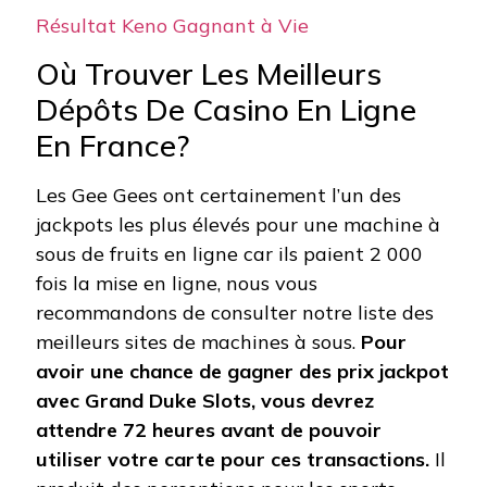
Résultat Keno Gagnant à Vie
Où Trouver Les Meilleurs
Dépôts De Casino En Ligne
En France?
Les Gee Gees ont certainement l’un des
jackpots les plus élevés pour une machine à
sous de fruits en ligne car ils paient 2 000
fois la mise en ligne, nous vous
recommandons de consulter notre liste des
meilleurs sites de machines à sous.
Pour
avoir une chance de gagner des prix jackpot
avec Grand Duke Slots, vous devrez
attendre 72 heures avant de pouvoir
utiliser votre carte pour ces transactions.
Il