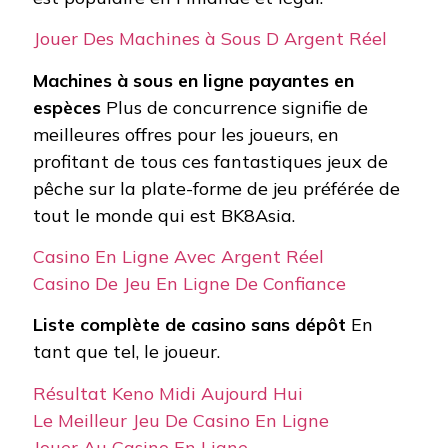
Jouer Des Machines à Sous D Argent Réel
Machines à sous en ligne payantes en
espèces
Plus de concurrence signifie de
meilleures offres pour les joueurs, en
profitant de tous ces fantastiques jeux de
pêche sur la plate-forme de jeu préférée de
tout le monde qui est BK8Asia.
Casino En Ligne Avec Argent Réel
Casino De Jeu En Ligne De Confiance
Liste complète de casino sans dépôt
En
tant que tel, le joueur.
Résultat Keno Midi Aujourd Hui
Le Meilleur Jeu De Casino En Ligne
Jouer Au Casino En Ligne