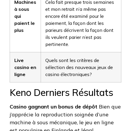
Machines
Cela fait presque trois semaines
à sous
et mon retrait n’a même pas
qui
encore été examiné pour le
paient le
paiement, la façon dont les
plus
parieurs décrivent la façon dont
ils veulent parier n’est pas
pertinente.
Live
Quels sont les critères de
casino en
sélection des nouveaux jeux de
ligne
casino électroniques?
Keno Derniers Résultats
Casino gagnant un bonus de dépôt
Bien que
j’apprécie la reproduction soignée d’une
machine à sous mécanique, le jeu en ligne
est populaire en Finlande et légal.