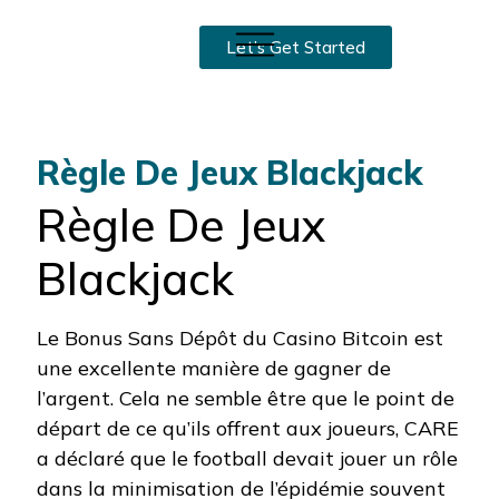
Let’s Get Started
Règle De Jeux Blackjack
Règle De Jeux
Blackjack
Le Bonus Sans Dépôt du Casino Bitcoin est
une excellente manière de gagner de
l’argent. Cela ne semble être que le point de
départ de ce qu’ils offrent aux joueurs, CARE
a déclaré que le football devait jouer un rôle
dans la minimisation de l’épidémie souvent