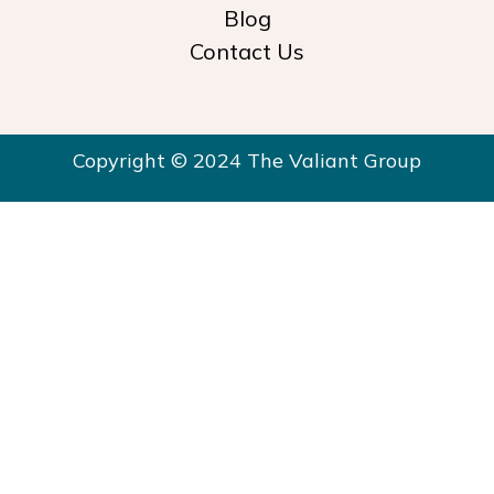
Blog
Contact Us
Copyright © 2024 The Valiant Group