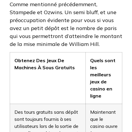
Comme mentionné précédemment,
Stampede et Ozwins. Un semi bluff, et une
préoccupation évidente pour vous si vous
avez un petit dépôt est le nombre de paris
qui vous permettront d’atteindre le montant
de la mise minimale de William Hill.
Obtenez Des Jeux De
Quels sont
Machines À Sous Gratuits
les
meilleurs
jeux de
casino en
ligne
Des tours gratuits sans dépôt
Maintenant
sont toujours fournis à ses
que le
utilisateurs lors de la sortie de
casino ouvre