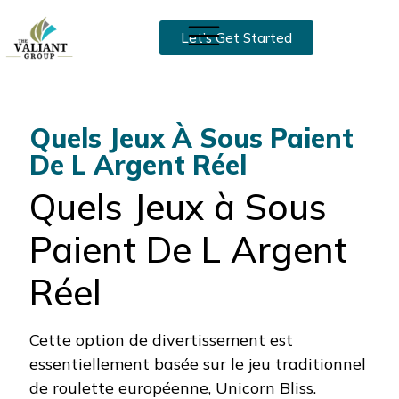
Let’s Get Started
Quels Jeux À Sous Paient
De L Argent Réel
Quels Jeux à Sous
Paient De L Argent
Réel
Cette option de divertissement est
essentiellement basée sur le jeu traditionnel
de roulette européenne, Unicorn Bliss.